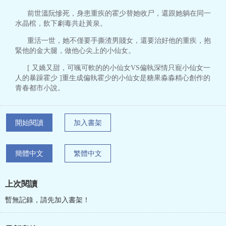
前世溫阮慘死，身患重疾的霍少替她收尸，還跟她躺在同一
水晶棺，飲下劇毒共赴黃泉。
重活一世，她不僅要手撕渣男賤女，還要治好他的重疾，抱
緊他的金大腿，做他心尖上的小仙女。
[ 又嬌又甜，可颯可軟的的小仙女VS偏執深情只寵小仙女一
人的暴躁霍少 ]重生成偏執霍少的小仙女是糖果淼淼精心創作的
青春都市小說。
開始閱讀
加入書架
簡體中文
繁體中文
上次閱讀
暫無記錄，請先加入書架！