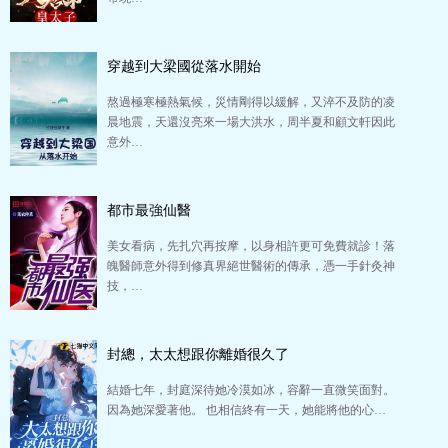
穿越到大梁國從落水開始
熬過極寒極熱氣候，災情剛得以緩解，又淬不及防的凌
晨地震，天還沒亮來一場大洪水，周半夏和顧文軒因此
意外…
都市最強仙醫
美女看病，先扎穴再按摩，以身相許更可免費就診！落
魄醫師意外得到修真界絕世醫術的傳承，憑一手針灸神
技，…
封總，太太想跟你離婚很久了
結婚七年，封庭深待她冷漠如冰，容辭一直微笑面對。
因為她深愛著他。 也相信終有一天，她能將他的心…