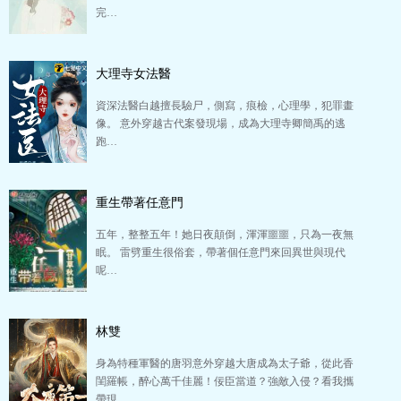
完…
大理寺女法醫
資深法醫白越擅長驗尸，側寫，痕檢，心理學，犯罪畫
像。 意外穿越古代案發現場，成為大理寺卿簡禹的逃
跑…
重生帶著任意門
五年，整整五年！她日夜顛倒，渾渾噩噩，只為一夜無
眠。 雷劈重生很俗套，帶著個任意門來回異世與現代
呢…
林雙
身為特種軍醫的唐羽意外穿越大唐成為太子爺，從此香
閨羅帳，醉心萬千佳麗！佞臣當道？強敵入侵？看我攜
帶現…