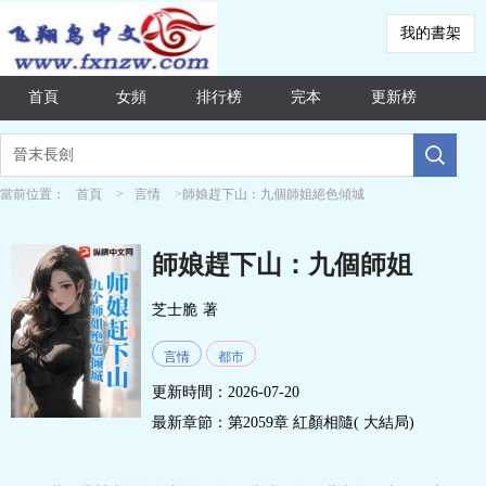
我的書架
首頁
女頻
排行榜
完本
更新榜
當前位置：
首頁
>
言情
>師娘趕下山：九個師姐絕色傾城
師娘趕下山：九個師姐
絕色傾城
芝士脆
著
言情
都市
更新時間：2026-07-20
最新章節：
第2059章 紅顏相隨( 大結局)