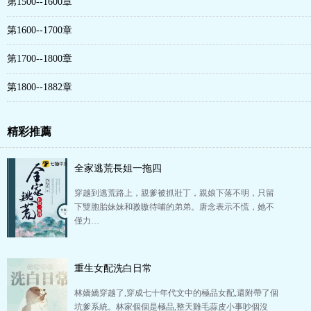
第1500--1600章
第1600--1700章
第1700--1800章
第1800--1882章
精彩推薦
全家逃荒長姐一拖四
穿越到逃荒路上，親爹被抓壯丁，親娘下落不明，只留
下雙胞胎妹妹和嗷嗷待哺的弟弟。唐念表示不慌，她不
僅力…
重生女配洗白日常
林嬌嬌穿越了,穿成七十年代文中的極品女配,還附帶了個
坑爹系統。林家個個是極品,整天雞毛蒜皮小事吵個沒