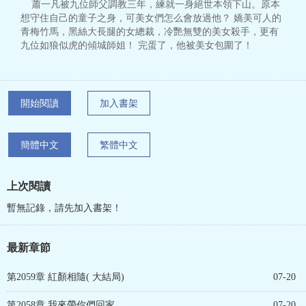
蕭一凡被九位師父調教三年，練就一身絕世本領下山。原本
想守住自己的童子之身，可美女們怎么會放過他？ 嬌美可人的
青梅竹馬，黑絲大長腿的女總裁，冷艷無雙的美女殺手，更有
九位如狼似虎的傾城師姐！ 完蛋了，他被美女包圍了！
開始閱讀
加入書架
簡體中文
繁體中文
上次閱讀
暫無記錄，請先加入書架！
最新章節
第2059章 紅顏相隨( 大結局)
07-20
第2058章 我來帶你們回家
07-20