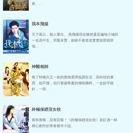
術、…
我本飛揚
天下風云，能人輩出。 燕飛揚現在雖然還是偏地小城的
一名高中生，羽翼未豐，卻絕不會老老實實按部就班
地…
神醫相師
救了特種兵王一命的楚南選擇低調生活，高科技的東
西，咱不懂，咱只發揚華夏的傳統國粹。一盒妙手銀
針，一部…
終極保鏢混女校
善有善報，惡有惡報！《終極保鏢混女校》是紅酒一杯
精心創作的青春都市小說。