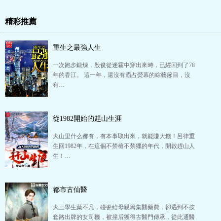
精彩推薦
重生之最強人生
一次跑步鍛煉，殷俊從迷霧中穿出來時，已經回到了78
年的香江。 這一年，還沒有霸占熒幕的綜藝節目，沒
有…
從1982開始的趕山生涯
大山里什么都有，有本事取出來，就能賺大錢！呂律重
生回1982年，在這個不禁槍不禁獵的年代，開啟趕山人
生！…
都市古仙醫
大三學生葉不凡，碰瓷給母親籌集醫藥費，卻遇到不按
套路出牌的女司機，被撞后獲得古醫門傳承，從此通醫