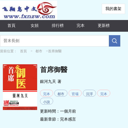
我的書架
首頁
女頻
排行榜
完本
更新榜
當前位置：
首頁
>
都市
>首席御醫
首席御醫
銀河九天
著
完本
都市
官場
沉浮
完本
小說
更新時間：一個月前
最新章節：
完本感言