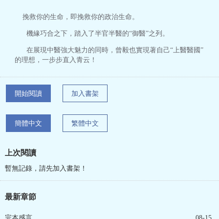
挽救你的生命，即挽救你的政治生命。
機緣巧合之下，踏入了半官半醫的“御醫”之列。
在展現中醫強大魅力的同時，曾毅也實現著自己“上醫醫國”
的理想，一步步直入青云！
開始閱讀
加入書架
簡體中文
繁體中文
上次閱讀
暫無記錄，請先加入書架！
最新章節
完本感言
08-15