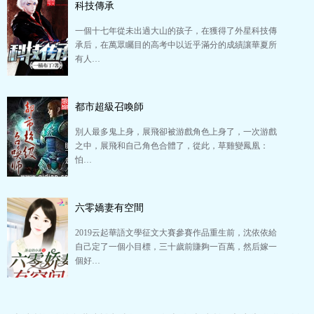
科技傳承
一個十七年從未出過大山的孩子，在獲得了外星科技傳
承后，在萬眾矚目的高考中以近乎滿分的成績讓華夏所
有人…
都市超級召喚師
別人最多鬼上身，展飛卻被游戲角色上身了，一次游戲
之中，展飛和自己角色合體了，從此，草雞變鳳凰：
怕…
六零嬌妻有空間
2019云起華語文學征文大賽參賽作品重生前，沈依依給
自己定了一個小目標，三十歲前賺夠一百萬，然后嫁一
個好…