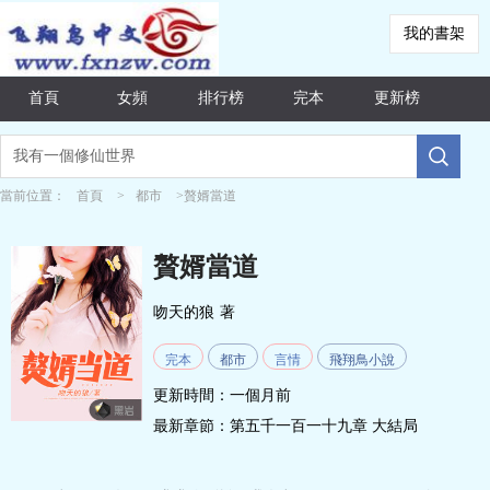
我的書架
首頁
女頻
排行榜
完本
更新榜
當前位置：
首頁
>
都市
>贅婿當道
贅婿當道
吻天的狼
著
完本
都市
言情
飛翔鳥小說
更新時間：一個月前
最新章節：
第五千一百一十九章 大結局