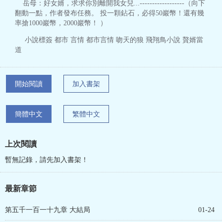
岳母：好女婿，求求你別離開我女兒...------------------（向下
翻動一點，作者發布任務。 投一顆鉆石，必得50巖幣！還有幾
率搶1000巖幣，2000巖幣！ ）
小說標簽 都市 言情 都市言情 吻天的狼 飛翔鳥小說 贅婿當
道
開始閱讀
加入書架
簡體中文
繁體中文
上次閱讀
暫無記錄，請先加入書架！
最新章節
第五千一百一十九章 大結局
01-24