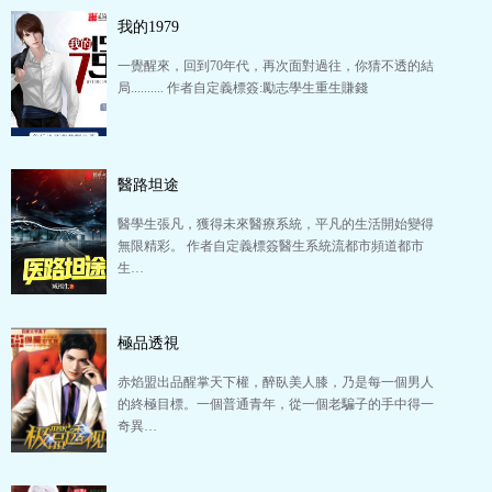
我的1979
一覺醒來，回到70年代，再次面對過往，你猜不透的結
局.......... 作者自定義標簽:勵志學生重生賺錢
醫路坦途
醫學生張凡，獲得未來醫療系統，平凡的生活開始變得
無限精彩。 作者自定義標簽醫生系統流都市頻道都市
生…
極品透視
赤焰盟出品醒掌天下權，醉臥美人膝，乃是每一個男人
的終極目標。一個普通青年，從一個老騙子的手中得一
奇異…