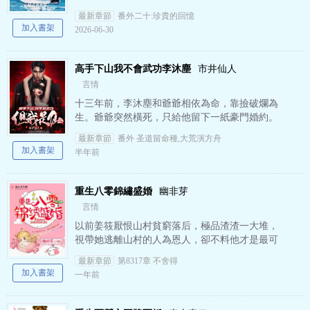
海，種田，養娃，家長里短，不喜勿入，勿噴！
最新章節
番外二十:珍貴的回憶
葉耀東只是睡不著覺，想著…
加入書架
2026-06-30
高手下山我不會武功李沐塵
市井仙人
言情
十三年前，李沐塵和爺爺相依為命，靠撿破爛為
生。爺爺突然橫死，只給他留下一紙豪門婚約。
無助的他，被路過的昆侖仙人云陽子帶走。十三
最新章節
番外 圣道留命種,大荒演方舟
年后，李沐塵從昆侖修仙歸…
加入書架
半年前
重生八零錦繡盛婚
幽非芽
言情
以前姜筱厭恨山村貧窮落后，極品渣渣一大堆，
視帶她逃離山村的人為恩人，卻不料他才是最可
怕的犲狼虎犳。 直到慘死，姜筱方知外公留給她
最新章節
第8317章 不舍得
的是怎樣的驚世奇寶。…
加入書架
一年前