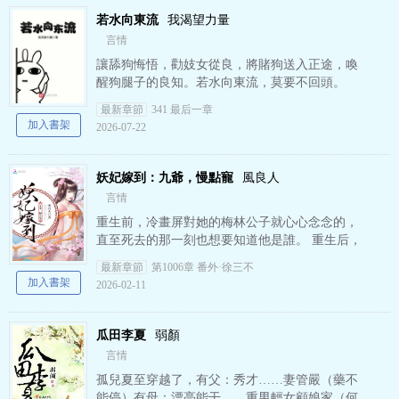
若水向東流
我渴望力量
言情
讓舔狗悔悟，勸妓女從良，將賭狗送入正途，喚
醒狗腿子的良知。若水向東流，莫要不回頭。
《若水向東流》是我渴望力量精心創作的青春都
最新章節
341 最后一章
市小說
加入書架
2026-07-22
妖妃嫁到：九爺，慢點寵
風良人
言情
重生前，冷畫屏對她的梅林公子就心心念念的，
直至死去的那一刻也想要知道他是誰。 重生后，
冷畫屏執念更甚。但是這一份執念讓她護親人、
最新章節
第1006章 番外·徐三不
斗后娘、打庶姐，用盡…
加入書架
2026-02-11
瓜田李夏
弱顏
言情
孤兒夏至穿越了，有父：秀才……妻管嚴（藥不
能停）有母：漂亮能干……重男輕女顧娘家（何