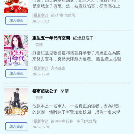
前世，她是將軍府嫡女，聰慧大方，儀容得體，
是京城女子典范。然，被表妹陷害，從高高在上
的皇后淪為廢后，遭遇滿門抄斬，最后凄涼病死
最新章節
第237章 大結局
在冷宮。 這一世，她重…
加入書架
2026-05-02
重生五十年代有空間
紅燒豆腐干
言情
21世紀孤兒張國慶和懷著身孕妻子周嬌正在為將
來努力奮斗，突然天降龐大遺產。 臨生產去往醫
院路上發生了人為預謀的車禍，雙雙穿越到50年
最新章節
完本感言
代末東北農村的一對小…
加入書架
2026-06-20
都市超級公子
閑清
言情
他原本是一名軍人，一名真正的強者，因為特殊
的原因，他離開了軍營走進校園，成為一名大學
生。 清純校花、美艷御姐、名門淑女、可愛小蘿
最新章節
第2059章 陪你一輩子(大結局)
莉身邊美女太多，自認…
加入書架
2026-05-30