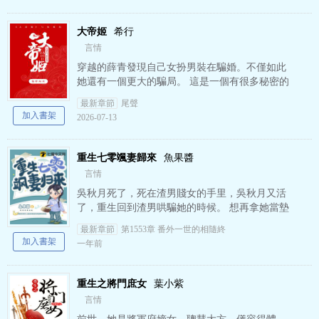
大帝姬
希行
言情
穿越的薛青發現自己女扮男裝在騙婚。不僅如此
她還有一個更大的騙局。 這是一個有很多秘密的
人的故事《大帝姬》是希行精心創作的青春都市
最新章節
尾聲
小說。
加入書架
2026-07-13
重生七零颯妻歸來
魚果醬
言情
吳秋月死了，死在渣男賤女的手里，吳秋月又活
了，重生回到渣男哄騙她的時候。 想再拿她當墊
腳石，配鑰匙嗎？三元一把，十元三把，就問你
最新章節
第1553章 番外一世的相隨終
配嗎？ 重生歸來，…
加入書架
一年前
重生之將門庶女
葉小紫
言情