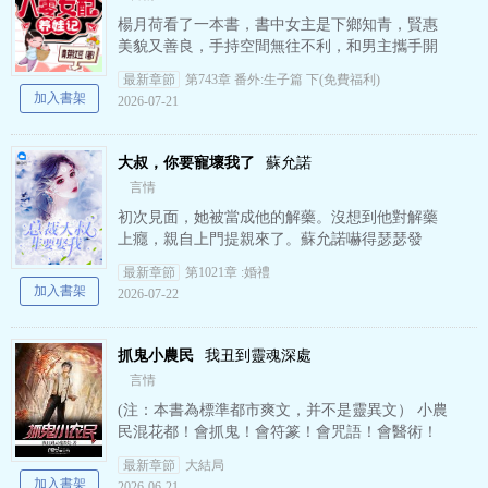
楊月荷看了一本書，書中女主是下鄉知青，賢惠
美貌又善良，手持空間無往不利，和男主攜手開
創新生活，爽點多多讓人手不釋卷。 然后，看了
最新章節
第743章 番外:生子篇 下(免費福利)
一大半睡著的她一覺醒…
加入書架
2026-07-21
大叔，你要寵壞我了
蘇允諾
言情
初次見面，她被當成他的解藥。沒想到他對解藥
上癮，親自上門提親來了。蘇允諾嚇得瑟瑟發
抖：大叔，你要娶的人是我姐！君少卿一把將人
最新章節
第1021章 :婚禮
摟進懷里：乖乖嫁我，命都給…
加入書架
2026-07-22
抓鬼小農民
我丑到靈魂深處
言情
(注：本書為標準都市爽文，并不是靈異文） 小農
民混花都！會抓鬼！會符篆！會咒語！會醫術！
會一切！ 透視咒！隱身咒！定身咒！穿墻咒！撒
最新章節
大結局
豆成兵！紙人術…
加入書架
2026-06-21