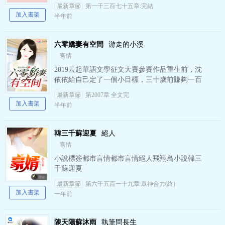
及，滿腦子只想跑。 又一次被逮住，墨堯循循善
最新章節
第一千三百七十五章:完結
誘道：“占了我的…
加入書架
半年前
六零嬌妻有空間
游走的小溪
言情
2019云起華語文學征文大賽參賽作品重生前，沈
依依給自己定了一個小目標，三十歲前賺夠一百
萬，然后嫁一個好男人。 重生后，沈依依又給自
最新章節
第2007章 全文完
己定了一個小目標，想…
加入書架
半年前
韓三千蘇迎夏
絕人
言情
小說標簽都市言情都市言情絕人飛翔鳥小說韓三
千蘇迎夏
最新章節
第六千五百一十九章 眾神合力(終)
加入書架
一年前
陳天陽蘇沐雨
執筆問長生