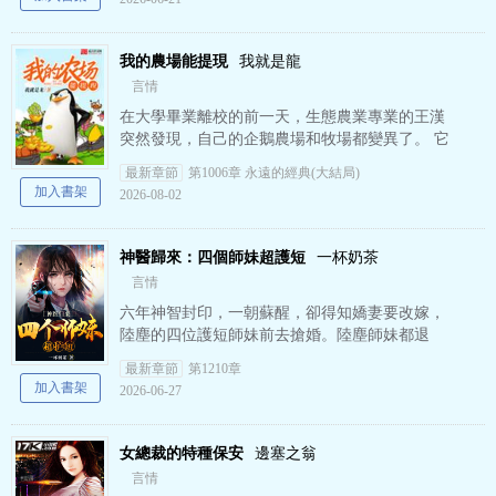
我的農場能提現
我就是龍
言情
在大學畢業離校的前一天，生態農業專業的王漢
突然發現，自己的企鵝農場和牧場都變異了。 它
不僅能將種植的水果、蔬菜、動物等實物化到身
最新章節
第1006章 永遠的經典(大結局)
邊，而且，它所賺的金…
加入書架
2026-08-02
神醫歸來：四個師妹超護短
一杯奶茶
言情
六年神智封印，一朝蘇醒，卻得知嬌妻要改嫁，
陸塵的四位護短師妹前去搶婚。陸塵師妹都退
下，讓我來！《神醫歸來：四個師妹超護短陸塵
最新章節
第1210章
李子染》是一杯奶茶精心創作…
加入書架
2026-06-27
女總裁的特種保安
邊塞之翁
言情