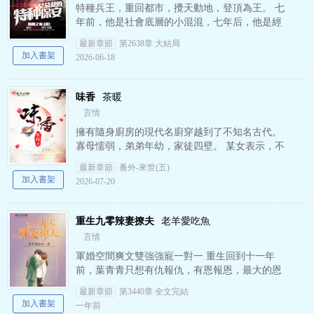
特種兵王，重回都市，攪天動地，登頂為王。 七
年前，他是社會底層的小混混，七年后，他是經
歷過戰與火考驗的特種兵王。 因為非法殺人被部
最新章節
第2638章 大結局
隊開除，重回都市…
加入書架
2026-06-18
味香
茶暖
言情
擁有隨身廚房的現代名廚穿越到了不知名古代。
寡母懦弱，弟弟年幼，家徒四壁。 某女表示，不
怕，不怕，穿越隨身有廚房，發家致富虐渣忙，
最新章節
番外-來世(五)
忙啊忙，忙啊忙……
加入書架
2026-07-20
重生九零辣妻撩夫
老羊愛吃魚
言情
軍婚空間爽文雙強強寵一對一 重生回到十一年
前，葉青青只想有仇報仇，有恩報恩，最大的恩
人自然得以身相許，再替他醫好廢了的雙腿，重
最新章節
第3440章 全文完結
爭榮光！ “你叫墨，…
加入書架
一年前