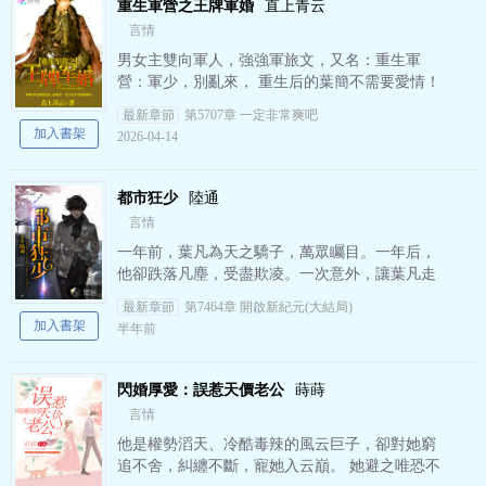
重生軍營之王牌軍婚
直上青云
言情
男女主雙向軍人，強強軍旅文，又名：重生軍
營：軍少，別亂來， 重生后的葉簡不需要愛情！
不需要親人！不需要親情！而是站在眾山之巔，
最新章節
第5707章 一定非常爽吧
傲視曾經！ 那些曾經…
加入書架
2026-04-14
都市狂少
陸通
言情
一年前，葉凡為天之驕子，萬眾矚目。一年后，
他卻跌落凡塵，受盡欺凌。一次意外，讓葉凡走
上了一條不同的道路，絕色校花投懷送抱，商界
最新章節
第7464章 開啟新紀元(大結局)
梟雄俯首稱臣，武道宗師敬…
加入書架
半年前
閃婚厚愛：誤惹天價老公
蒔蒔
言情
他是權勢滔天、冷酷毒辣的風云巨子，卻對她窮
追不舍，糾纏不斷，寵她入云巔。 她避之唯恐不