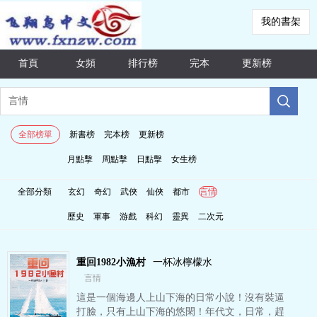
我的書架
首頁
女頻
排行榜
完本
更新榜
全部榜單
新書榜
完本榜
更新榜
月點擊
周點擊
日點擊
女生榜
全部分類
玄幻
奇幻
武俠
仙俠
都市
言情
歷史
軍事
游戲
科幻
靈異
二次元
重回1982小漁村
一杯冰檸檬水
言情
這是一個海邊人上山下海的日常小說！沒有裝逼
打臉，只有上山下海的悠閑！年代文，日常，趕