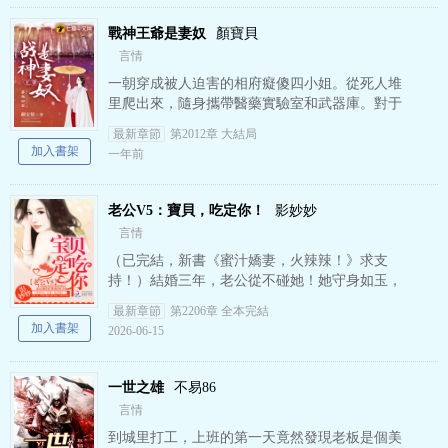
戰神王爺是妻奴
顏寶貝
言情
一朝穿成被人迫害的相府癡傻四小姐。從死人堆
里爬出來，隨身攜帶醫藥實驗室和武器庫。對于
極品渣渣她不屑的冷哼一聲，迂腐的老古董，宅
最新章節
第2012章 大結局
斗，宮斗算什么？任你詭計…
加入書架
一年前
老公V5：寶貝，吃定你！
影妙妙
言情
（已完結，新書《蜜汁嬌妻，火辣辣！》求支
持！）結婚三年，老公從不碰她！她守身如玉，
卻在生日那天，睡了一個陌生男人！ 再見面，男
最新章節
第2206章 全本完結
人成了老公的叔叔，她跟…
加入書架
2026-06-15
一世之雄
不易86
言情
到城里打工，上班的第一天竟然發現老板是個美