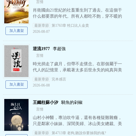
言情
肖衛國由21世紀的社畜重生到了過去。在這個干
什么都要票的年代。所有人都吃不飽，穿不暖的
年代。看肖衛國如何帶著空間一畝地，自食其
最新章節
第1763章 牲口比人金貴
力，別人吃窩窩頭，我吃紅燒…
加入書架
2026-08-07
逆流1977
李超強
言情
時光捎走了歲月，但帶不走懷念。在那個屬于一
代人的記憶里，承載著太多后世永失的純真與美
好。 億萬富翁郭永坤逆流歸來，歷經人間冷暖，
最新章節
完本感言
看淡名利榮華，只愿率…
加入書架
2026-06-08
王鐵柱蘇小汐
騎魚的剁椒
言情
山村小神醫，專治吹牛逼，還有各種疑難雜癥，
只是鄰家小妹妹、深閨美婦、冰山美女總裁、美
女大明星紛紛要嫁個他，他能制服全世界，卻治
最新章節
第4713章 老狗,聽說你要抽我的魂?
不了自己的桃花運，誰有辦…