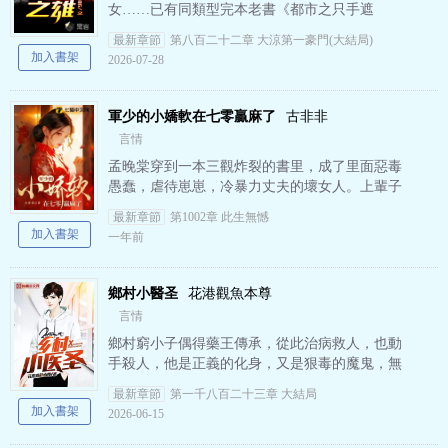
女……已有同類型完本老書《都市之只手遮
天》、《混之從零開始》、《鄰家有美初長
最新章節
第八百二十二章 大涼第一豪門(大結局)
成》、《鄰家妹子愛上我》、《卿本…
加入書架
2026-07-28
軍少的小嬌軟在七零贏麻了
古非非
言情
孟晚棠穿到一本三觀炸裂的書里，成了里面惡毒
愚蠢，虐待崽崽，冷暴力丈夫的壞女人。上輩子
笑話人家親戚都是極品，這下好了，她成了那個
最新章節
第1002章 此生無憾
極品。沒關系，反正白撿一…
加入書架
一年前
鄉村小醫圣
花港觀魚本尊
言情
鄉村窮小子偶得藥王傳承，從此治病救人，也動
手殺人，他是正義的化身，又是狠毒的魔鬼，無
論是那一面，都不曾放棄自己最終所堅守的底
最新章節
第一千八百二十三章 大結局
線。《鄉村小醫圣》是花港觀…
加入書架
2026-06-15