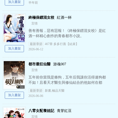
加入書架
半年前
終極保鏢混女校
紅酒一杯
言情
善有善報，惡有惡報！《終極保鏢混女校》是紅
酒一杯精心創作的青春都市小說。
最新章節
467章 多多行善【結束】
加入書架
2026-06-12
都市最狂仙醫
游魂007
言情
五年前你當我是條狗，五年后我讓你活得連狗都
不如！且看天才醫生與修仙結合的他如何在都
市，所向縱橫！ “喂，你是爸爸嗎？舅舅將我和
最新章節
新書,極品天醫
媽媽鎖起來了，他們打小…
加入書架
2026-06-06
八零女配養娃記
青芽紅豆
言情