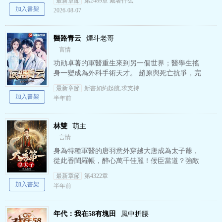
最新章節
第2489章 藏著什么
師陸昭菱意外穿越至古…
加入書架
2026-08-07
醫路青云
煙斗老哥
言情
功勛卓著的軍醫重生來到另一個世界；醫學生搖
身一變成為外科手術天才。 趙原與死亡抗爭，完
成了一場又一場頂級手術。他不驕不躁，從實習
最新章節
新書如約起航,求支持
生起步，平步青云，終…
加入書架
半年前
林雙
萌主
言情
身為特種軍醫的唐羽意外穿越大唐成為太子爺，
從此香閨羅帳，醉心萬千佳麗！佞臣當道？強敵
入侵？看我攜帶現代黑科技擺平內憂外患！醉臥
最新章節
第4322章
美人膝，醒掌天下權。《林…
加入書架
半年前
年代：我在58有塊田
風中折腰