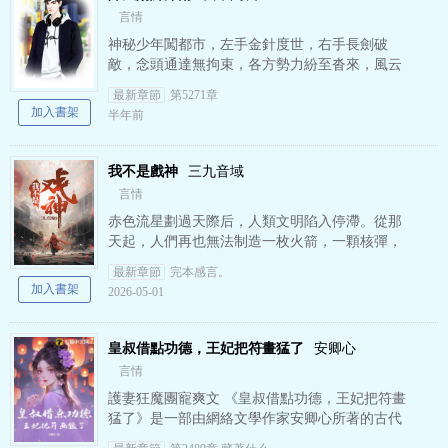
言情
神秘少年闖都市，左手金針度世，右手長劍破
敵，念頭通達無拘束，各方勢力紛至沓來，風云
暗涌！
最新章節
第5271章
加入書架
半年前
我不是戲神
三九音域
言情
赤色流星劃過天際后，人類文明陷入停滯。從那
天起，人們再也無法制造一枚火箭，一顆核彈，
一架飛機，一臺汽車……近代科學堆砌而成的文
最新章節
完本感言。
明金字塔轟然坍塌，而災難…
加入書架
2026-05-01
皇叔借點功德，王妃把符畫猛了
安卿心
言情
護妻狂魔團寵爽文 《皇叔借點功德，王妃把符畫
猛了》是一部由網絡文學作家安卿心所著的古代
言情與奇幻元素相結合的小說，講述了現代符咒