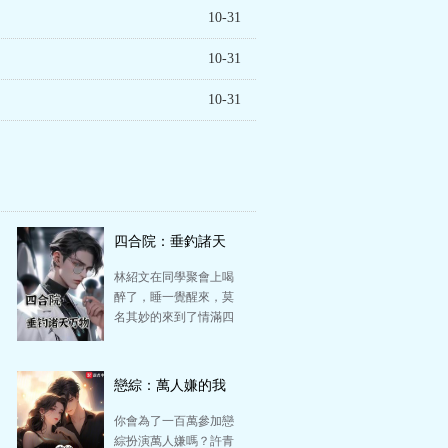
10-31
10-31
10-31
四合院：垂釣諸天
萬物
林紹文在同學聚會上喝
醉了，睡一覺醒來，莫
名其妙的來到了情滿四
合院的世界，成為了北
京中醫學院的優異畢
業…
戀綜：萬人嫌的我
爆紅了
你會為了一百萬參加戀
綜扮演萬人嫌嗎？許青