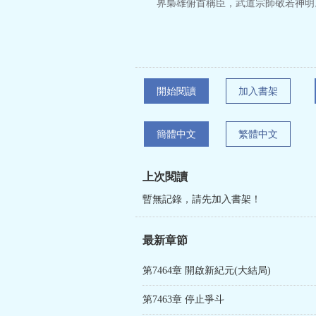
界梟雄俯首稱臣，武道宗師敬若神明
開始閱讀
加入書架
簡體中文
繁體中文
上次閱讀
暫無記錄，請先加入書架！
最新章節
第7464章 開啟新紀元(大結局)
第7463章 停止爭斗