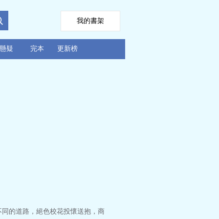
我的書架
懸疑
完本
更新榜
不同的道路，絕色校花投懷送抱，商