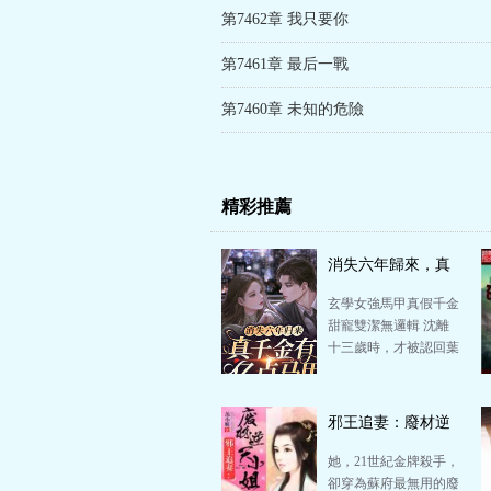
第7462章 我只要你
第7461章 最后一戰
第7460章 未知的危險
精彩推薦
消失六年歸來，真
千金有億點馬甲
玄學女強馬甲真假千金
甜寵雙潔無邏輯 沈離
十三歲時，才被認回葉
家，身體就被異世穿越
女占領六年。 …
邪王追妻：廢材逆
天小姐
她，21世紀金牌殺手，
卻穿為蘇府最無用的廢