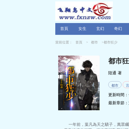
首頁
女生
玄幻
奇幻
當前位置：
首頁
>
都市
>都市狂少
都市狂
陸通
著
都市
更新時間：
最新章節：
一年前，葉凡為天之驕子，萬眾矚目