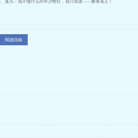
。 葉凡：我不懂什么叫年少輕狂，我只知道——勝者為王！
閱讀目錄