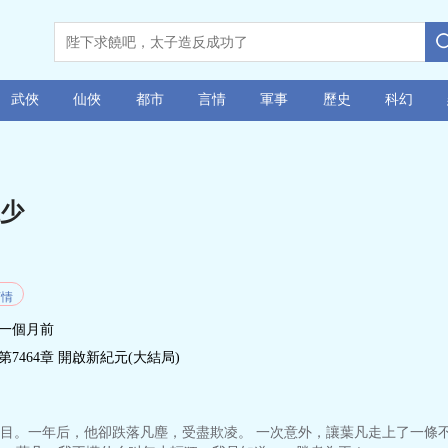
武俠
仙俠
都市
言情
軍事
歷史
科幻
少
言情
一個月前
第7464章 開啟新紀元(大結局)
。一年后，他卻跌落凡塵，受盡欺凌。 一次意外，讓葉凡走上了一條