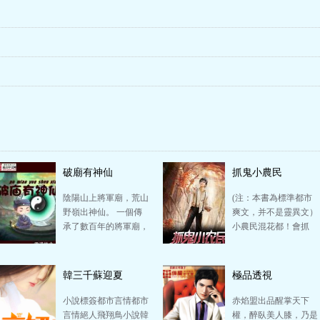
破廟有神仙
抓鬼小農民
陰陽山上將軍廟，荒山
(注：本書為標準都市
野嶺出神仙。 一個傳
爽文，并不是靈異文）
承了數百年的將軍廟，
小農民混花都！會抓
到了如今末法世界，靈
鬼！會符篆！會咒語！
氣消散，面對世事巨…
會醫術！會一切！ …
韓三千蘇迎夏
極品透視
小說標簽都市言情都市
赤焰盟出品醒掌天下
言情絕人飛翔鳥小說韓
權，醉臥美人膝，乃是