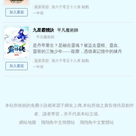
的煉丹神術，修行神秘功法九星霸體訣，撥開重
最新章節
第六千零五十八章 殺戮
重迷霧，解開驚天之局…
加入書架
一年前
九星霸體訣
平凡魔術師
平凡魔術師
是丹帝重生？是融合靈魂？被盜走靈根、靈血、
靈骨的三無少年——龍塵，憑借著記憶中的煉丹
神術，修行神秘功法九星霸體訣，撥開重重迷
最新章節
第六千零五十八章 殺戮
霧，解開驚天之局。 手掌…
加入書架
一年前
本站所收錄的免費小說都來源于網友上傳,本站所做之廣告僅供原創作
者、讀者學習，并不代表本站立場。
網站地圖
飛翔鳥中文簡體站
飛翔鳥中文繁體站