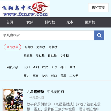
我的書架
首頁
女頻
排行榜
完本
更新榜
全部榜單
新書榜
完本榜
更新榜
月點擊
周點擊
日點擊
女生榜
全部分類
玄幻
奇幻
武俠
仙俠
都市
言情
歷史
軍事
游戲
科幻
靈異
二次元
九星霸體訣
平凡魔術師
平凡魔術師
故事背景與情節 《九星霸體訣》講述了被盜走靈
根、靈血、靈骨的三無少年龍塵，憑借著記憶中