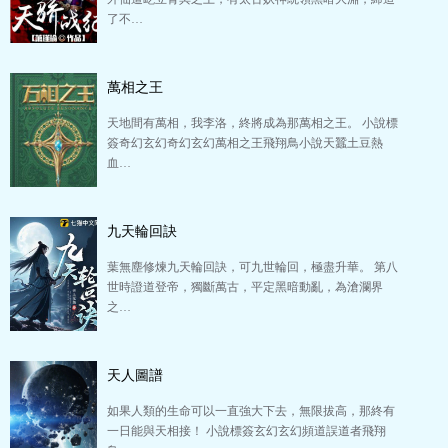
了不…
萬相之王
天地間有萬相，我李洛，終將成為那萬相之王。 小說標
簽奇幻玄幻奇幻玄幻萬相之王飛翔鳥小說天蠶土豆熱
血…
九天輪回訣
葉無塵修煉九天輪回訣，可九世輪回，極盡升華。 第八
世時證道登帝，獨斷萬古，平定黑暗動亂，為滄瀾界
之…
天人圖譜
如果人類的生命可以一直強大下去，無限拔高，那終有
一日能與天相接！ 小說標簽玄幻玄幻頻道誤道者飛翔