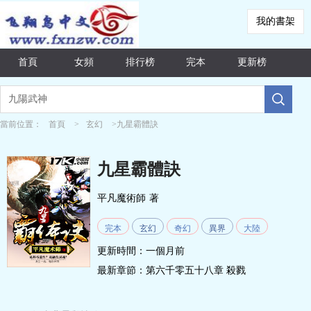
我的書架
首頁
女頻
排行榜
完本
更新榜
當前位置：
首頁
>
玄幻
>九星霸體訣
九星霸體訣
平凡魔術師
著
完本
玄幻
奇幻
異界
大陸
更新時間：一個月前
最新章節：
第六千零五十八章 殺戮