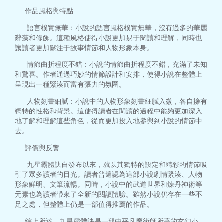
作品風格與特點
語言樸實無華：小說的語言風格樸實無華，沒有過多的華麗
辭藻和修飾。這種風格使得小說更加易于閱讀和理解，同時也
讓讀者更加關注于故事情節和人物形象本身。
情節曲折程度不錯：小說的情節曲折程度不錯，充滿了未知
和驚喜。作者通過巧妙的情節設計和安排，使得小說在整體上
呈現出一種緊湊而富有張力的氛圍。
人物刻畫細膩：小說中的人物形象刻畫細膩入微，各自擁有
獨特的性格和背景。這使得讀者在閱讀的過程中能夠更加深入
地了解和理解這些角色，從而更加投入地參與到小說的情節中
去。
評價與反響
九星霸體訣自發布以來，就以其獨特的設定和精彩的情節吸
引了眾多讀者的目光。讀者普遍認為這部小說劇情緊湊、人物
形象鮮明、文筆流暢。同時，小說中的武道世界和煉丹神術等
元素也為讀者帶來了全新的閱讀體驗。雖然小說仍存在一些不
足之處，但整體上仍是一部值得推薦的作品。
綜上所述，九星霸體訣是一部由平凡魔術師所著的玄幻小