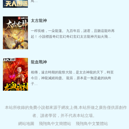
鳥…
太古龍神
一桿長槍，一朵龍蓮。 九百年后，諸君，且聽這龍吟再
起！ 小說標簽奇幻玄幻奇幻玄幻太古龍神月如火飛…
龍血戰神
相傳，遠古時期的龍祭大陸，是太古神龍的天下，時至
今日，神龍滅絕殆盡。 龍辰，原本是一無是處的紈绔
子…
本站所收錄的免費小說都來源于網友上傳,本站所做之廣告僅供原創作
者、讀者學習，并不代表本站立場。
網站地圖
飛翔鳥中文簡體站
飛翔鳥中文繁體站