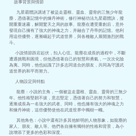
故事背景與情節
九星霸體訣講述了被盜走靈根、靈血、靈骨的三無少年龍
塵，憑借著記憶中的煉丹神術，修行神秘功法九星霸體訣，撥
開重重迷霧，解開驚天之局的故事。龍塵在遭受重創后，意外
發現自己擁有了強大的神魂之力，并融合了丹帝的記憶。他利
用這些優勢，逐漸崛起于武道世界，與各種敵人展開激烈的戰
斗。
小說情節跌宕起伏，扣人心弦。龍塵在成長的過程中，不斷
遭遇挑戰和困境，但他憑借著自己的智慧和勇氣，一次次化險
為夷。同時，他也結識了許多志同道合的朋友，共同為守護武
道世界的和平而努力。
人物設定與特點
龍塵：小說的主角，一個被盜走靈根、靈血、靈骨的三無少
年。他性格堅韌不拔，意志堅定，憑借著自己的努力和智慧，
逐漸成長為一名強大的武者。同時，他也擁有強大的神魂之力
和煉丹神術，這些優勢使他在武道世界中獨樹一幟。
其他角色：小說中還有許多其他鮮明的人物形象，如龍塵的
家人、朋友、敵人等。他們各自擁有獨特的性格和背景，為小
說增添了更多的色彩和深度。