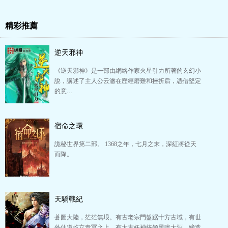
精彩推薦
逆天邪神
《逆天邪神》是一部由網絡作家火星引力所著的玄幻小
說，講述了主人公云澈在歷經磨難和挫折后，憑借堅定
的意…
宿命之環
詭秘世界第二部。 1368之年，七月之末，深紅將從天
而降。
天驕戰紀
蒼圖大陸，茫茫無垠。有古老宗門盤踞十方古域，有世
外仙道屹立青冥之上，有太古妖神統領黑暗大淵，締造