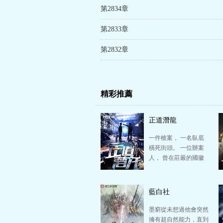
第2834章
第2833章
第2832章
精彩推薦
正道潛龍
一件槍案， 一名臥底
橫死街頭。 一位辦案
人， 曾在莊嚴的國徽
下宣誓。 命運的路
口，一位孿生兄…
藍白社
墨窮從未想過他會突然
擁有超自然能力，直到