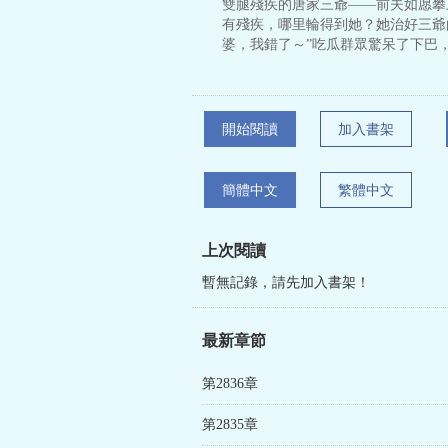
雙腿殘疾的唐家三爺——前夫如愿攀
有殘疾，哪里輪得到她？她治好三爺
婆，我錯了～”吃瓜群眾驚呆了下巴
開始閱讀
加入書架
簡體中文
繁體中文
上次閱讀
暫無記錄，請先加入書架！
最新章節
第2836章
第2835章