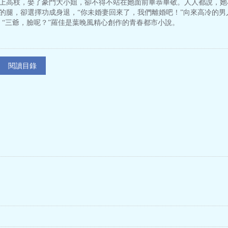
上高枝，娶了豪門大小姐，卻不得不站在她面前畢恭畢敬。人人都說，她
的腿，卻選擇功成身退，“你未婚妻回來了，我們離婚吧！”向來高冷的男
，“三爺，臉呢？”羅佳是葉晚風精心創作的青春都市小說。
閱讀目錄