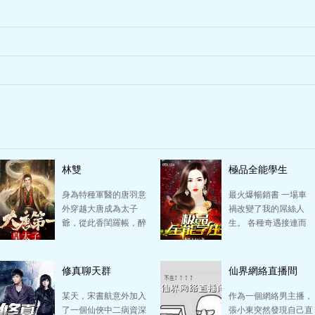
林雙
極品全能學生
身為特種軍醫的唐羽意
最火爆暢銷書 一場車
外穿越大唐成為太子
禍改變了我的屌絲人
爺，從此香閨羅帳，醉
生。 各種奇遇接連而
心萬千佳麗！佞臣當
來。 考試滿分，刮刮
道？強敵入侵？看我攜
樂必中，籃球天才…
帶現…
修真聊天群
仙界網絡直播間
某天，宋書航意外加入
作為一個網絡男主播，
了一個仙俠中二病資深
張小東突然發現自己直