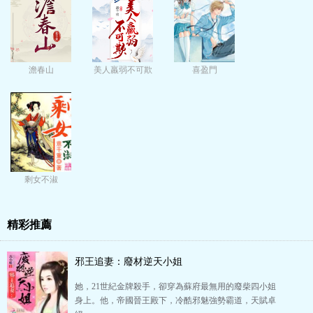
澹春山
美人羸弱不可欺
喜盈門
剩女不淑
精彩推薦
邪王追妻：廢材逆天小姐
她，21世紀金牌殺手，卻穿為蘇府最無用的廢柴四小姐
身上。他，帝國晉王殿下，冷酷邪魅強勢霸道，天賦卓