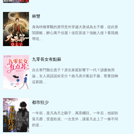
林雙
身為特種軍醫的唐羽意外穿越大唐成為太子爺，從此香
閨羅帳，醉心萬千佳麗！佞臣當道？強敵入侵？看我攜
帶現…
九零長女有點蘇
自古寒門難出貴子？原生家庭影響下一代？讀書無用
論，女人就該認命安分？曲凡表示奮起不服，誓要扭轉
這窮困…
都市狂少
一年前，葉凡為天之驕子，萬眾矚目。一年后，他卻跌
落凡塵，受盡欺凌。一次意外，讓葉凡走上了一條不同
的道…