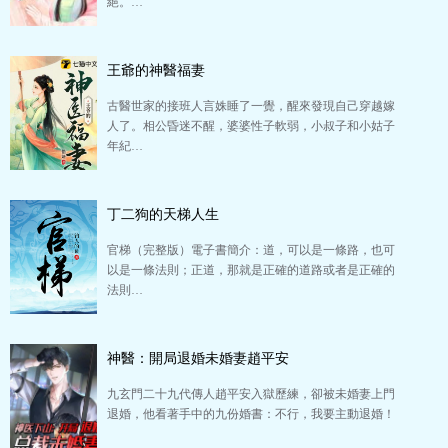
絕。…
王爺的神醫福妻
古醫世家的接班人言姝睡了一覺，醒來發現自己穿越嫁
人了。相公昏迷不醒，婆婆性子軟弱，小叔子和小姑子
年紀…
丁二狗的天梯人生
官梯（完整版）電子書簡介：道，可以是一條路，也可
以是一條法則；正道，那就是正確的道路或者是正確的
法則…
神醫：開局退婚未婚妻趙平安
九玄門二十九代傳人趙平安入獄歷練，卻被未婚妻上門
退婚，他看著手中的九份婚書：不行，我要主動退婚！