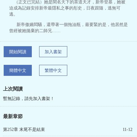
（正文已完結）她是聞名天下的茶道天才，新帝登基，她被
迫成為記錄安排新帝最隱私之事的彤史，日夜跟隨，逃無可
逃。
新帝傲嬌悶騷，還帶著一個拖油瓶，最要緊的是，他居然是
曾經被她拋棄的二師兄……
開始閱讀
加入書架
簡體中文
繁體中文
上次閱讀
暫無記錄，請先加入書架！
最新章節
第252章 末尾不是結束
11-12