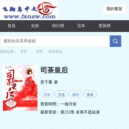
我的書架
首頁
女頻
排行榜
完本
更新榜
當前位置：
首頁
>
言情
>司茶皇后
司茶皇后
意千重
著
完本
言情
都市
青春
更新時間：一個月前
最新章節：
第252章 末尾不是結束