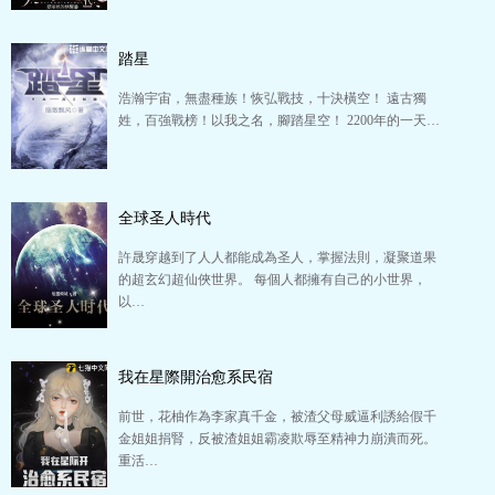
踏星
浩瀚宇宙，無盡種族！恢弘戰技，十決橫空！ 遠古獨
姓，百強戰榜！以我之名，腳踏星空！ 2200年的一天…
全球圣人時代
許晟穿越到了人人都能成為圣人，掌握法則，凝聚道果
的超玄幻超仙俠世界。 每個人都擁有自己的小世界，
以…
我在星際開治愈系民宿
前世，花柚作為李家真千金，被渣父母威逼利誘給假千
金姐姐捐腎，反被渣姐姐霸凌欺辱至精神力崩潰而死。
重活…