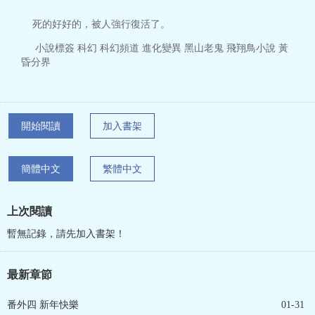
死的好好的，被人強行復活了。
小說標簽 科幻 科幻頻道 進化變異 黑山老鬼 飛翔鳥小說 黃
昏分界
開始閱讀
加入書架
簡體中文
繁體中文
上次閱讀
暫無記錄，請先加入書架！
最新章節
番外四 新年快樂
01-31