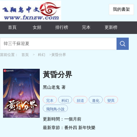
我的書架
首頁
女頻
排行榜
完本
更新榜
當前位置：
首頁
>
科幻
>黃昏分界
黃昏分界
黑山老鬼
著
完本
科幻
頻道
進化
變異
飛翔鳥小說
更新時間：一個月前
最新章節：
番外四 新年快樂