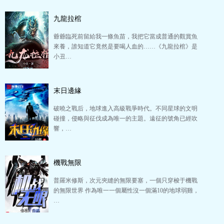
九龍拉棺
爺爺臨死前留給我一條魚苗，我把它當成普通的觀賞魚
來養，誰知道它竟然是要喝人血的……《九龍拉棺》是
小丑…
末日邊緣
破曉之戰后，地球進入高級戰爭時代。不同星球的文明
碰撞，侵略與征伐成為唯一的主題。遠征的號角已經吹
響，…
機戰無限
普羅米修斯，次元夾縫的無限要塞，一個只穿梭于機戰
的無限世界 作為唯一一個屬性沒一個滿10的地球弱雞，
…