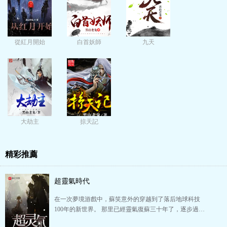
從紅月開始
白首妖師
九天
大劫主
掠天記
精彩推薦
超靈氣時代
在一次夢境游戲中，蘇笑意外的穿越到了落后地球科技
100年的新世界。 那里已經靈氣復蘇三十年了，逐步過…