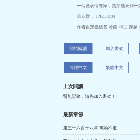
一個微表情專家，當穿越來到一九
書友群： 176338734
作者自定義標簽 冷酷 特工 穿越 
開始閱讀
加入書架
簡體中文
繁體中文
上次閱讀
暫無記錄，請先加入書架！
最新章節
第三千六百十八章 萬劫不復