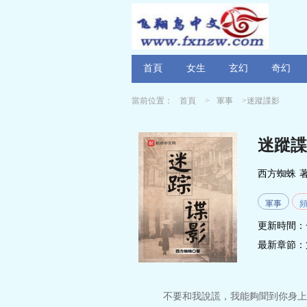
首頁
女生
玄幻
奇幻
當前位置：
首頁
>
軍事
>迷蹤諜影
迷蹤諜
西方蜘蛛
軍事
更新時間：
最新章節：
不要和我說謊，我能夠聞到你身上