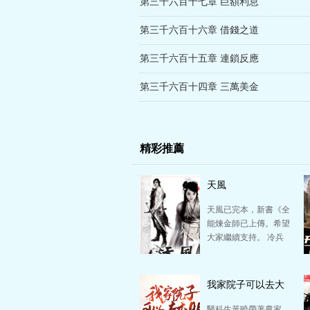
第三千六百十七章 巨額利息
第三千六百十六章 借錢之道
第三千六百十五章 連鎖反應
第三千六百十四章 三萬美金
精彩推薦
天風
天風已完本，新書《全
能煉金師已上傳。希望
大家繼續支持。 冷兵
器時代的戰爭，是用勇
氣與智慧打造的戰爭…
我家院子可以去大
明
醫科生黃曉帶著農家