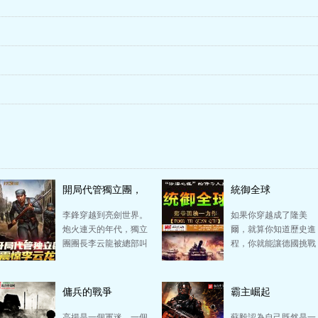
開局代管獨立團，
統御全球
震驚李云龍
李鋒穿越到亮劍世界。
如果你穿越成了隆美
炮火連天的年代，獨立
爾，就算你知道歷史進
團團長李云龍被總部叫
程，你就能讓德國挑戰
去開會！ 作為抗大畢
整個世界而不敗嗎？你
業的高材生，李…
就能用一己之力拯救德
國…
傭兵的戰爭
霸主崛起
高揚是一個軍迷，一個
蘇毅認為自己既然是一