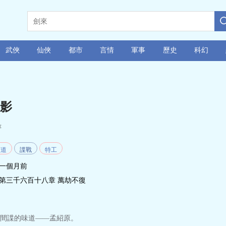
武俠
仙俠
都市
言情
軍事
歷史
科幻
影
著
頻道
諜戰
特工
一個月前
第三千六百十八章 萬劫不復
間諜的味道——孟紹原。