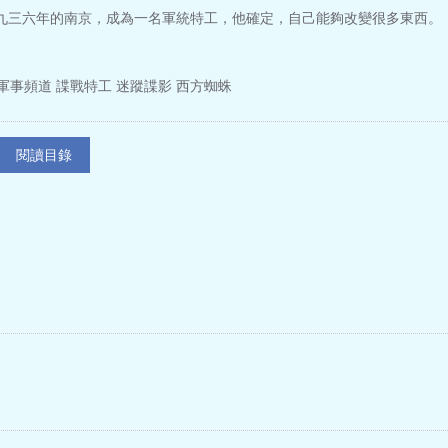
三六年的南京，成為一名軍統特工，他確定，自己能夠改變很多東西。
軍事頻道 諜戰特工 迷蹤諜影 西方蜘蛛
閱讀目錄