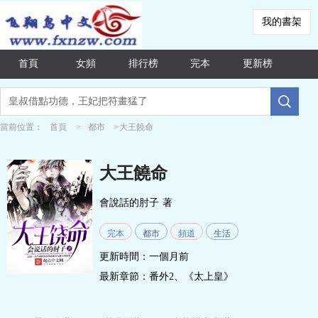
我的書架
首頁
女頻
排行榜
完本
更新榜
當前位置：
首頁
>
都市
>大王饒命
大王饒命
會說話的肘子
著
完本
都市
頻道
生活
更新時間：一個月前
最新章節：
番外2、《太上皇》