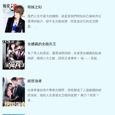
韓娛之勛
我們人生中最大的懶惰，就是當我們明知自己擁有作出
選擇的能力，卻不去主動改變，而是放任它的生活態
度。 …
女總裁的全能兵王
為了男人的承諾，蕭晨強勢回歸，化身美女總裁的貼身
保鏢，橫掃八方之敵，譜寫王者傳奇！ 他—— 登巔…
絕世強者
出身寒微的高中畢業生陳野，突然變成了人盡敵國的絕
世強者，他的人生會發生怎樣的改變？ 權力？財富？
美…