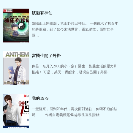
破廟有神仙
陰陽山上將軍廟，荒山野嶺出神仙。 一個傳承了數百年
的將軍廟，到了如今末法世界，靈氣消散，面對世事
巨…
當醫生開了外掛
你是一名月入2000的小（窮）醫生，飽受生活的壓力和
摧殘！ 可是，某天一覺醒來，發現自己開了外掛…… …
我的1979
一覺醒來，回到70年代，再次面對過往，你猜不透的結
局.......... 作者自定義標簽:勵志學生重生賺錢