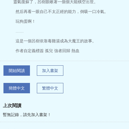
靈氣復蘇了，呂樹眼瞅著一個個大能橫空出世。
然后再看一眼自己不太正經的能力，倒吸一口冷氣。
玩狗蛋啊！
……
這是一個呂樹依靠毒雞湯成為大魔王的故事。
作者自定義標簽 孤兒 強者回歸 熱血
開始閱讀
加入書架
簡體中文
繁體中文
上次閱讀
暫無記錄，請先加入書架！