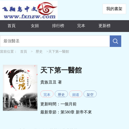
我的書架
首頁
女頻
排行榜
完本
更新榜
當前位置：
首頁
>
歷史
>天下第一醫館
天下第一醫館
貴族丑丑
著
完本
歷史
頻道
架空
更新時間：一個月前
最新章節：
第580章 新帝不來