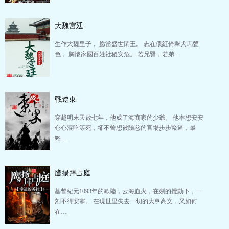
大魏宮廷
生作大魏皇子， 愿當盛世閑王。 志在偎紅倚翠犬馬聲
色， 胸懷家國百姓社稷安危。 若兄賢，若弟…
戰遼東
穿越明末天啟七年，他成了海商家的少爺。 他本想安安
心心混吃等死，卻不曾想被險惡的官場步步緊逼，最
終…
鷹揚拜占庭
基督紀元1093年的歐陸，云海血火，在劍的攪動下，一
刻不得安寧。 在現世里失去一切的大亨高文，又如何
在…