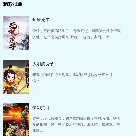
精彩推薦
無雙庶子
李信，平南侯的私生子。 母親病逝，跟隨舅公進京尋親
的他，被平南侯府罵作“野種”，趕出了家門。 于…
大明嫡長子
朱厚照的條件得天獨厚，國家搞成那個樣子豈不可
惜？
夢幻抗日
梁宇，現代特種兵，偶然給閃電閃回了抗戰時期。現代
受的郁悶，終于有了發泄的地方。滅大隊、屠聯隊、包
旅團…