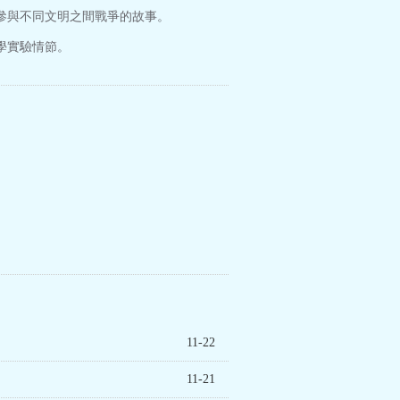
參與不同文明之間戰爭的故事。
學實驗情節。
11-22
11-21