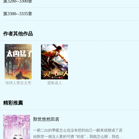
第3200--3300章
第3300--3335章
作者其他作品
地球人實在太兇
靈氣逼人
猛了
精彩推薦
獸世悠然田居
一窮二白的季暖怎么也沒有想到自己一醒來就變成了原
始獸世一個沒人要的可憐 “幼崽”，我能怎么辦，我也…