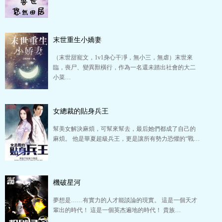
末世重生小嬌妻
（末世甜寵文，1v1身心干凈，無小三，無虐）末世來
臨，喪尸、變異獸橫行，作為一名還未踏出社會的大二
小菜…
女總裁的貼身兵王
幫美女解決麻煩，可幫來幫去，最后她們都成了自己的
麻煩。 他是華夏超級兵王，更是讓所有勢力恐懼的“戰…
機破星河
夢想是……有實力的人才能談論的現實。 這是一個天才
輩出的時代！ 這是一個英杰遍地的時代！ 貴族…