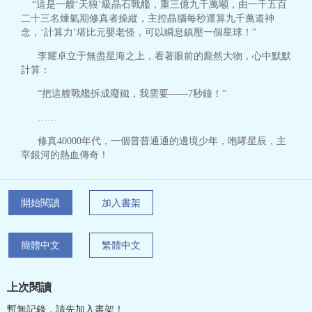
“這是一艘‘天狼’級晶石戰艦，重三億九千萬噸，由一千五百
二十三名煉氣期修真者操縱，主控晶腦每秒運算九千萬道神
念，‘計算力’堪比元嬰老怪，可以瞬息鎮壓一個星球！”
李耀卓立于無盡星海之上，看著眼前的龐然大物，心中默默
計算：
“把這艘戰艦拆成廢鐵，我需要——7秒鐘！”
……
修真40000年代，一個普普通通的邊境少年，咆哮星辰，主
宰銀河的熱血傳奇！
開始閱讀
加入書架
簡體中文
繁體中文
上次閱讀
暫無記錄，請先加入書架！