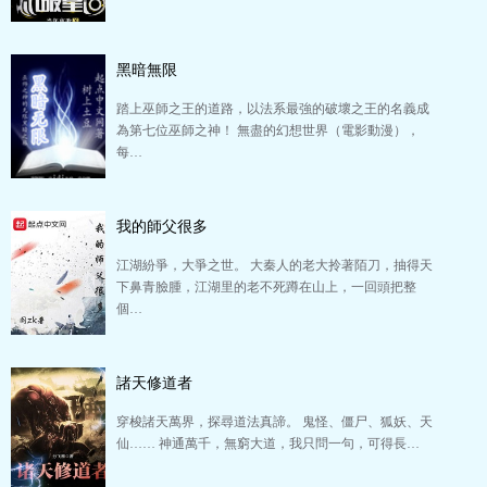
黑暗無限
踏上巫師之王的道路，以法系最強的破壞之王的名義成
為第七位巫師之神！ 無盡的幻想世界（電影動漫），
每…
我的師父很多
江湖紛爭，大爭之世。 大秦人的老大拎著陌刀，抽得天
下鼻青臉腫，江湖里的老不死蹲在山上，一回頭把整
個…
諸天修道者
穿梭諸天萬界，探尋道法真諦。 鬼怪、僵尸、狐妖、天
仙…… 神通萬千，無窮大道，我只問一句，可得長…