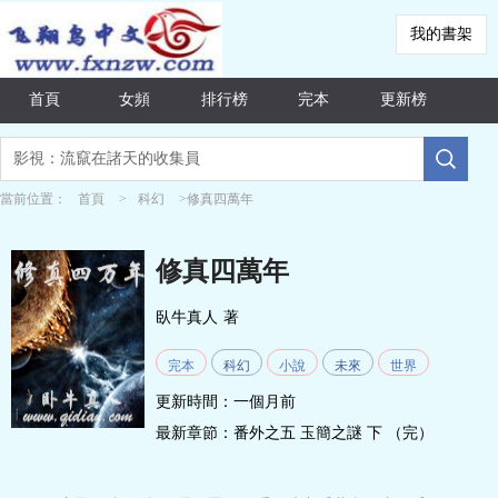
我的書架
首頁
女頻
排行榜
完本
更新榜
當前位置：
首頁
>
科幻
>修真四萬年
修真四萬年
臥牛真人
著
完本
科幻
小說
未來
世界
更新時間：一個月前
最新章節：
番外之五 玉簡之謎 下 （完）