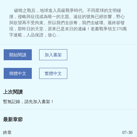
破曉之戰后，地球進入高級戰爭時代。不同星球的文明碰
撞，侵略與征伐成為唯一的主題。遠征的號角已經吹響，野心
與欲望再不受拘束。所以我們去掠奪，我們去破壞。最終卻發
現，那昨日的天堂，原來已是末日的邊緣！老書戰爭領主370萬
字連載，人品保證，放心…
開始閱讀
加入書架
簡體中文
繁體中文
上次閱讀
暫無記錄，請先加入書架！
最新章節
終章
07-30