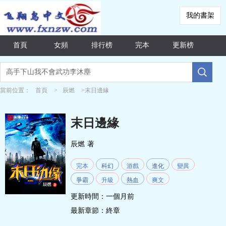
我的書架
首頁
女頻
排行榜
完本
更新榜
當前位置：
首頁
>
辰燃
>末日邊緣
末日邊緣
辰燃
著
完本
科幻
游戲
進化
變異
爭霸
升級
熱血
爽文
更新時間：一個月前
最新章節：
終章