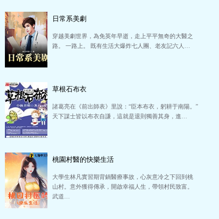
日常系美劇
穿越美劇世界，為免英年早逝，走上平平無奇的大醫之
路。 一路上。 既有生活大爆炸七人團、老友記六人…
草根石布衣
諸葛亮在《前出師表》里說：“臣本布衣，躬耕于南陽。”
天下謀士皆以布衣自謙，這就是退則獨善其身，進…
桃園村醫的快樂生活
大學生林凡實習期背鍋醫療事故，心灰意冷之下回到桃
山村。意外獲得傳承，開啟幸福人生，帶領村民致富。
武道…