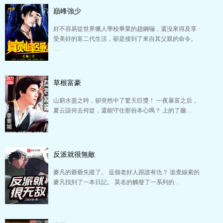
巔峰強少
好不容易從世界獵人學校畢業的趙鋼镚，還沒來得及享
受美好的富二代生活，卻是接到了來自其父親的命令。
…
草根富豪
山窮水盡之時，卻突然中了驚天巨獎！ 一夜暴富之后，
夏云該何去何從，還能守住那份本心嗎？ 上的了廳…
反派就很無敵
麥凡的爺爺失蹤了。 這個老好人跟誰有仇？ 追查線索的
麥凡找到了一本日記。 莫名的觸發了一系列的…