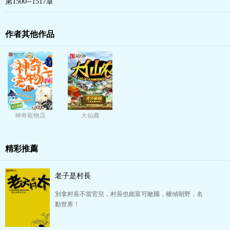
第1500--1517章
作者其他作品
神奇寵物店
大仙農
精彩推薦
老子是村長
別拿村長不當官兒，村長也能富可敵國，權傾朝野，名
動世界！