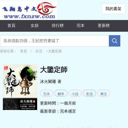
我的書架
首頁
女頻
排行榜
完本
更新榜
當前位置：
首頁
>
生活
>大鑒定師
大鑒定師
冰火闌珊
著
完本
都市
小說
生活
爽文
更新時間：一個月前
最新章節：
完本感言