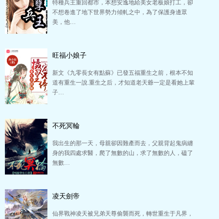
特種兵王重回都市，本想安逸地給美女老板娘打工，卻
不想卷進了地下世界勢力傾軋之中，為了保護身邊眾
美，他…
旺福小娘子
新文《九零長女有點蘇》已發五福重生之前，根本不知
道有重生一說.重生之后，才知道老天爺一定是看她上輩
子…
不死冥輪
我出生的那一天，母親卻因難產而去，父親背起鬼病纏
身的我四處求醫，爬了無數的山，求了無數的人，磕了
無數…
凌天劍帝
仙界戰神凌天被兄弟天尊偷襲而死，轉世重生于凡界，