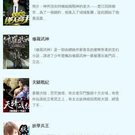
簡介：神州頂尖特種組織戰神的老大——楚江回歸都
市，為了一個婚約，他進入了傾城集團，從此開始了他
萬花叢…
修羅武神
《修羅武神》是一部由網絡作家善良的蜜蜂所著的玄幻
小說，講述了少年楚楓自修羅武神一脈被逐出族門后，
立志…
天驕戰紀
蒼圖大陸，茫茫無垠。有古老宗門盤踞十方古域，有世
外仙道屹立青冥之上，有太古妖神統領黑暗大淵，締造
了不…
妖孽兵王