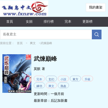
我的書架
首頁
女頻
排行榜
完本
更新榜
當前位置：
首頁
>
爽文
>武煉巔峰
武煉巔峰
莫默
著
完本
玄幻
小說
東方
升級
練功
爽文
熱血
更新時間：一個月前
最新章節：
后記加新書