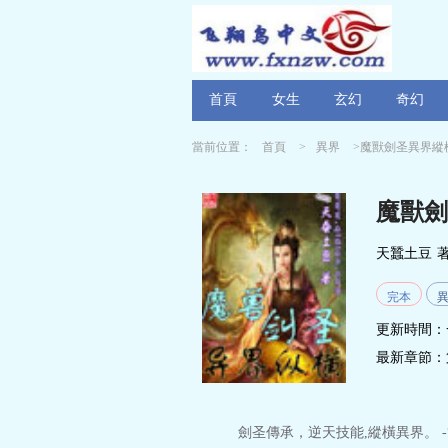
首頁
女生
玄幻
奇幻
當前位置：
首頁
>
異界
>魔獸劍圣異界縱
魔獸劍
天蠶土豆
完本
更新時間：
最新章節：
劍圣傳承，逆天技能,縱橫異界。 -“