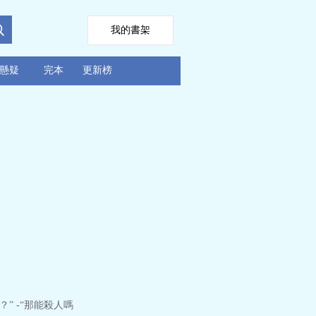
我的書架
懸疑
完本
更新榜
” -“那能殺人嗎