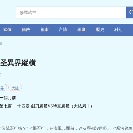
武俠
仙俠
都市
言情
軍事
歷史
科幻
橫
圣異界縱橫
著
異界
大陸
一個月前
第七百 一十四章 劍刃風暴VS時空風暴（大結局！）
盜賊潛行術？” -“那不行，在疾風步面前，連灰塵都沒的吃。 -“魔法鏡象？