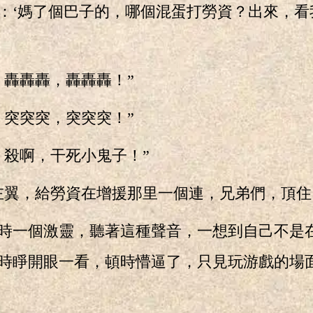
：‘媽了個巴子的，哪個混蛋打勞資？出來，看
轟轟轟，轟轟轟！”
突突突，突突突！”
殺啊，干死小鬼子！”
翼，給勞資在增援那里一個連，兄弟們，頂住
一個激靈，聽著這種聲音，一想到自己不是
時睜開眼一看，頓時懵逼了，只見玩游戲的場