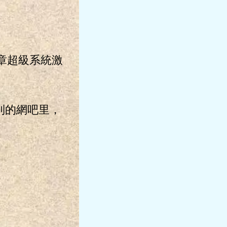
1章超級系統激
到的網吧里，