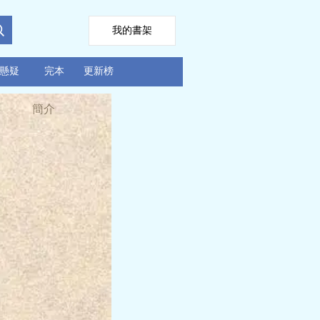
我的書架
懸疑
完本
更新榜
簡介