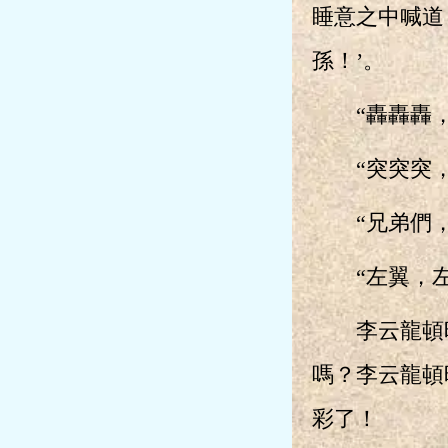
睡意之中喊道
孫！’。
“轟轟轟，
“突突突，
“兄弟們，
“左翼，左
李云龍頓時
嗎？李云龍頓
彩了！