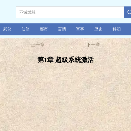
武俠
仙俠
都市
言情
軍事
歷史
科幻
上一章
下一章
第1章 超級系統激活