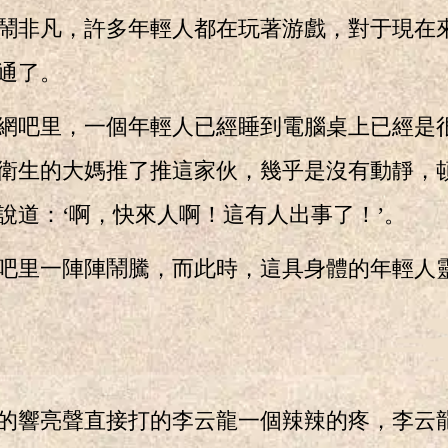
非凡，許多年輕人都在玩著游戲，對于現在
通了。
吧里，一個年輕人已經睡到電腦桌上已經是
衛生的大媽推了推這家伙，幾乎是沒有動靜，
說道：‘啊，快來人啊！這有人出事了！’。
里一陣陣鬧騰，而此時，這具身體的年輕人
響亮聲直接打的李云龍一個辣辣的疼，李云