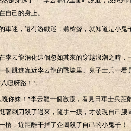
是穿越了！”李云龍心里驚呼說道，沒想到
在自己的身上。
軍迷，還有游戲迷，聽槍聲，就知道是小鬼
李云龍消化這個忽如其來的穿越浪潮之時，
一側跳進靠近李云龍的戰壕里。鬼子士兵一看
‘八嘎呀路！’。
你妹！”李云龍一個激靈，看見日軍士兵距
挺著刺刀殺了過來，隨手一摸，才發現自己腰
一槍，近距離干掉了企圖殺了自己的小鬼子！