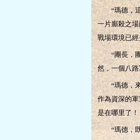
“瑪德，這到
一片廝殺之場
戰場環境已經
“團長，團
然，一個八路
“瑪德，來到
作為資深的軍
是在哪里了！
“瑪德，既來