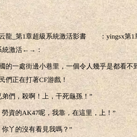
云龍_第1章超級系統激活影書 ：yingsx第
系統激活←→：
的一處街邊小巷里，一個令人幾乎是都看不
民們正在打著CF游戲！
弟們，殺啊！上，干死龜孫！”
資的AK47呢，我靠，在這里，上！”
你丫的沒有看見我嗎？”