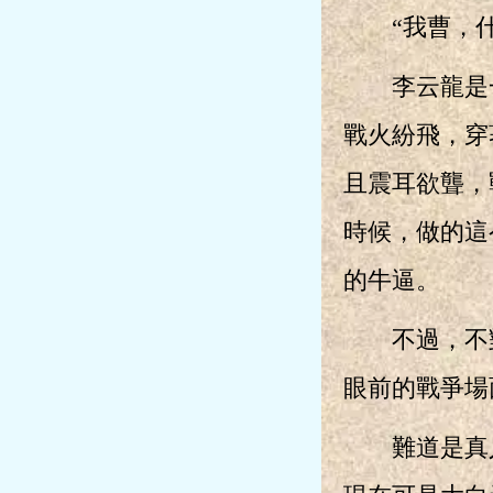
“我曹，什
李云龍是一
戰火紛飛，穿
且震耳欲聾，
時候，做的這
的牛逼。
不過，不對
眼前的戰爭場
難道是真人