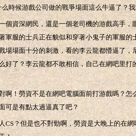
么時候游戲公司做的戰爭場面這么牛逼了？我
個資深網民，還是一個老司機的游戲高手，
著軍服的士兵正在貌似和穿著小鬼子的軍服的
戰場場面十分的刺激，看的李云龍都懵逼了，
么好了？李云龍都不敢相信，自己在網吧里打
啊！勞資不是在網吧電腦面前打游戲嗎？怎
面可是有點太過逼真了吧？
CS？但是也不對勁啊，勞資是大晚上的在網