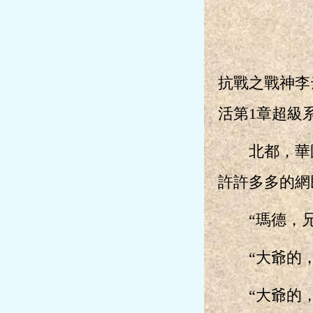
抗戰之戰神李
活第1章超級
北都，華國
許許多多的網
“瑪德，兄
“大爺的，勞
“大爺的，