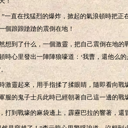
天！
一直在找猛烈的爆炸，掀起的氣浪頓時把正
一個踉踉蹌蹌的震倒在地！
想到了什么，一個激靈，把自己震倒在地的
頓時心里發出一陣陣狼嚎道：‘我曹，還他么的
’。
激靈起來，用手指揉了揉眼睛，隨即看向戰
軍服的鬼子士兵此時已經朝著自己這一邊的戰
打到戰壕的麻袋邊上，霹靂巴拉的響著，還