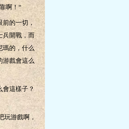
靠啊！”
眼前的一切，
士兵開戰，而
尼瑪的，什么
的游戲會這么
么會這樣子？
吧玩游戲啊，