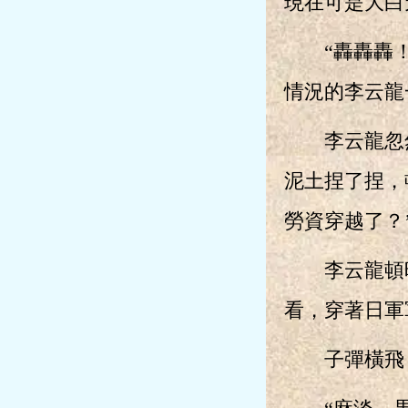
現在可是大白
“轟轟轟！”
情況的李云龍
李云龍忽然
泥土捏了捏，
勞資穿越了？
李云龍頓時
看，穿著日軍
子彈橫飛，