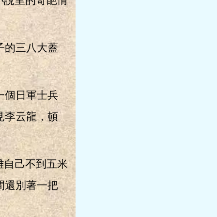
小說里的奇葩情
子的三八大蓋
一個日軍士兵
見李云龍，頓
離自己不到五米
間還別著一把