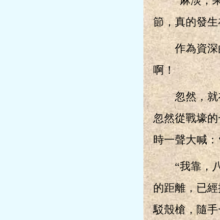
“麻淡，果然
節，真的發生
作為資深的
啊！
忽然，就在
忽然從戰壕的
時一聲大喊：
“我靠，八嘎
的距離，已經
駁殼槍，隨手