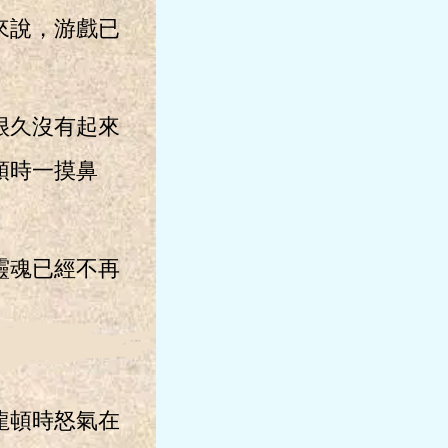
來說，游戲已
很久沒有起來
頓時一摸鼻
靈魂已經不再
龍頓時怒氣在