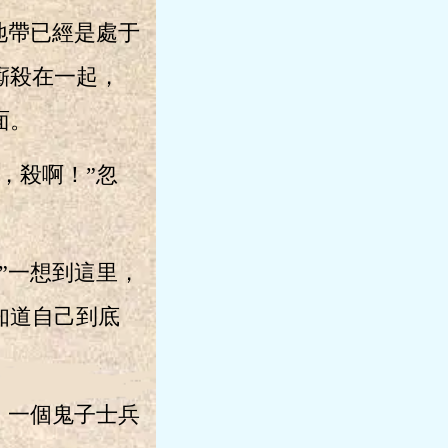
地帶已經是處于
廝殺在一起，
面。
，殺啊！”忽
”一想到這里，
知道自己到底
，一個鬼子士兵