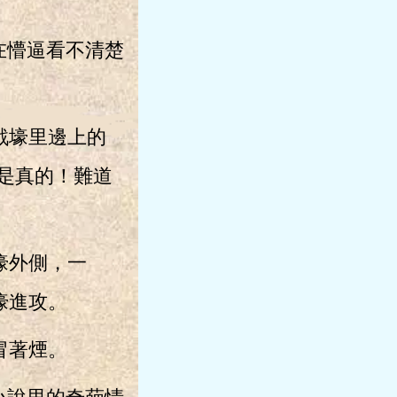
在懵逼看不清楚
戰壕里邊上的
是真的！難道
壕外側，一
壕進攻。
冒著煙。