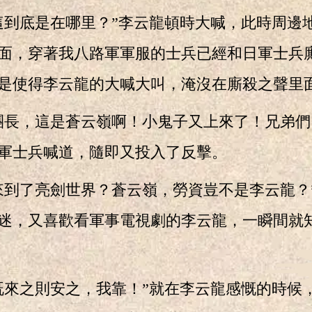
底是在哪里？”李云龍頓時大喊，此時周邊
面，穿著我八路軍軍服的士兵已經和日軍士兵
是使得李云龍的大喊大叫，淹沒在廝殺之聲里
長，這是蒼云嶺啊！小鬼子又上來了！兄弟們
軍士兵喊道，隨即又投入了反擊。
了亮劍世界？蒼云嶺，勞資豈不是李云龍？
迷，又喜歡看軍事電視劇的李云龍，一瞬間就
之則安之，我靠！”就在李云龍感慨的時候