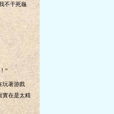
我不干死龜
！”
在玩著游戲
面實在是太精