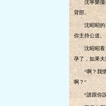
沈寧樂攙著
背部。
沈昭昭的手
你主持公道。
沈昭昭看了
孕了，如果夫
“啊？我懷孕
啊？”
“誰跟你說