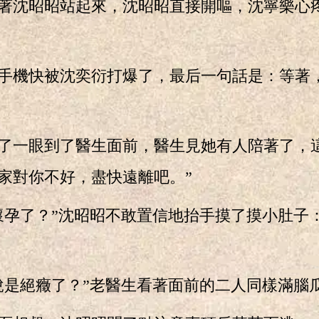
沈昭昭站起來，沈昭昭直接開嘔，沈寧樂心
機快被沈奕衍打爆了，最后一句話是：等著
一眼到了醫生面前，醫生見她有人陪著了，這
家對你不好，盡快遠離吧。”
了？”沈昭昭不敢置信地抬手摸了摸小肚子：
是絕癥了？”老醫生看著面前的二人同樣滿腦