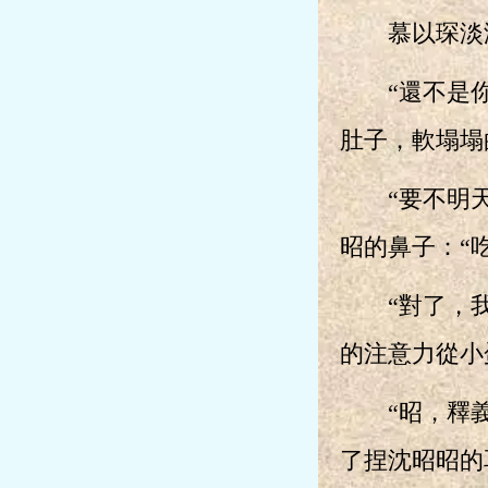
慕以琛淡淡
“還不是你。
肚子，軟塌塌
“要不明天再
昭的鼻子：“
“對了，我一
的注意力從小
“昭，釋義日
了捏沈昭昭的