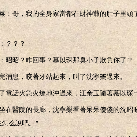
：哥，我的全身家當都在財神爺的肚子里頭
：？？？
昭昭？咋回事？慕以琛那臭小子欺負你了？
消息，咬著牙站起來，叫了沈寧樂過來。
電話火急火燎地沖過來，江余玉隨著慕以琛
在醫院的長廊，沈寧樂看著呆呆傻傻的沈昭
生怎么說吧。”