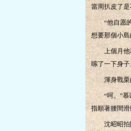
當周扒皮了是
“他自愿的，
想要那個小島
上個月他和
嗦了一下身子
渾身戰栗的
“呵。”慕以
指順著腰間滑
沈昭昭拍開