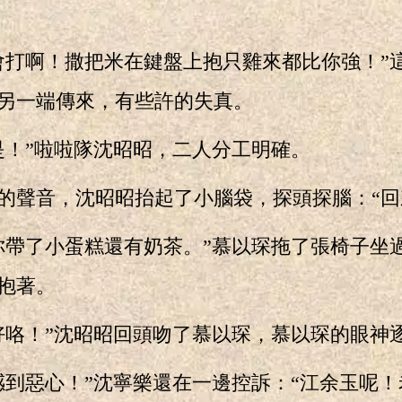
啊！撒把米在鍵盤上抱只雞來都比你強！”
另一端傳來，有些許的失真。
！”啦啦隊沈昭昭，二人分工明確。
聲音，沈昭昭抬起了小腦袋，探頭探腦：“回
了小蛋糕還有奶茶。”慕以琛拖了張椅子坐
抱著。
咯！”沈昭昭回頭吻了慕以琛，慕以琛的眼神
惡心！”沈寧樂還在一邊控訴：“江余玉呢！