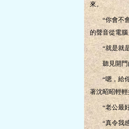
來。
“你會不會打
的聲音從電腦
“就是就是
聽見開門的
“嗯，給你帶
著沈昭昭輕輕
“老公最好
“真令我感到