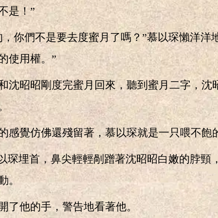
不是！”
你們不是要去度蜜月了嗎？”慕以琛懶洋洋地
的使用權。”
沈昭昭剛度完蜜月回來，聽到蜜月二字，沈
。
感覺仿佛還殘留著，慕以琛就是一只喂不飽
琛埋首，鼻尖輕輕剮蹭著沈昭昭白嫩的脖頸
動。
了他的手，警告地看著他。