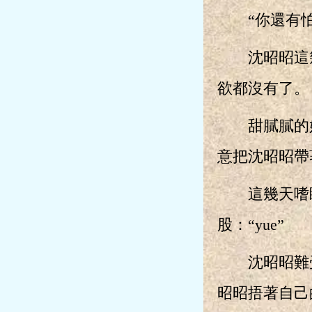
“你還有怕
沈昭昭這幾
欲都沒有了。
甜膩膩的奶
意把沈昭昭帶
這幾天嗜睡
股：“yue”
沈昭昭難受
昭昭捂著自己