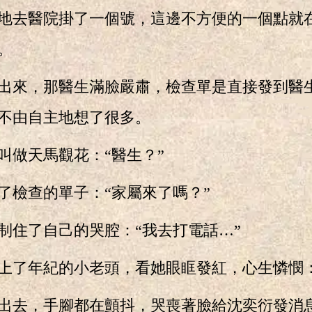
去醫院掛了一個號，這邊不方便的一個點就
。
來，那醫生滿臉嚴肅，檢查單是直接發到醫
不由自主地想了很多。
做天馬觀花：“醫生？”
檢查的單子：“家屬來了嗎？”
住了自己的哭腔：“我去打電話…”
了年紀的小老頭，看她眼眶發紅，心生憐憫：
去，手腳都在顫抖，哭喪著臉給沈奕衍發消