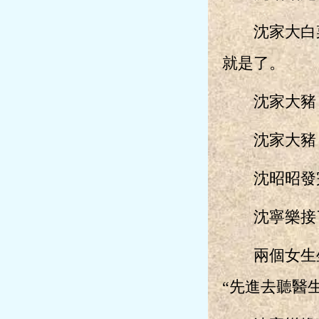
沈家大白菜
就是了。
沈家大豬
沈家大豬：
沈昭昭發完
沈寧樂接了
兩個女生坐
“先進去聽醫