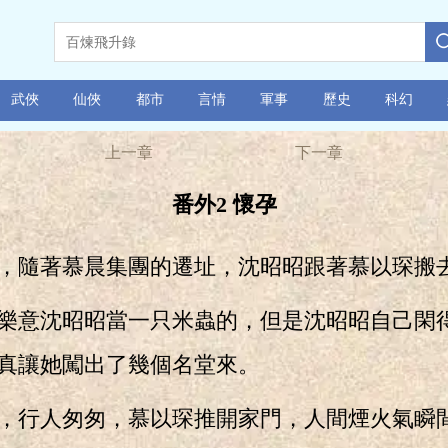
武俠
仙俠
都市
言情
軍事
歷史
科幻
上一章
下一章
番外2 懷孕
隨著慕晨集團的遷址，沈昭昭跟著慕以琛搬
意沈昭昭當一只米蟲的，但是沈昭昭自己閑
真讓她闖出了幾個名堂來。
行人匆匆，慕以琛推開家門，人間煙火氣瞬