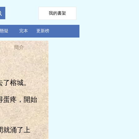
我的書架
懸疑
完本
更新榜
簡介
去了榕城。
得蛋疼，開始
間就涌了上