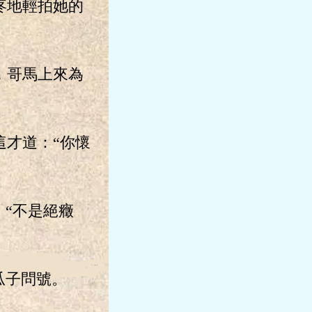
疼地輕拍她的
，哥馬上來為
才道：“你懷
“不是絕癥
瓜子問號。