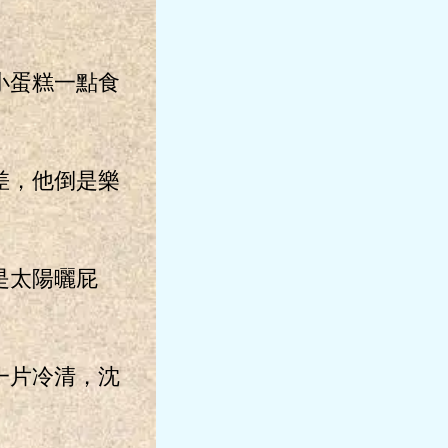
小蛋糕一點食
差，他倒是樂
是太陽曬屁
一片冷清，沈