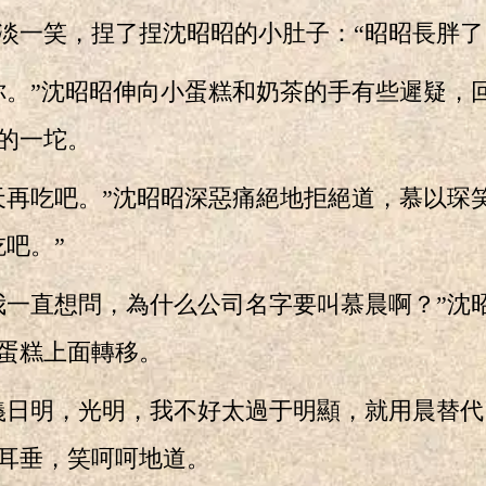
一笑，捏了捏沈昭昭的小肚子：“昭昭長胖了
”沈昭昭伸向小蛋糕和奶茶的手有些遲疑，
的一坨。
吃吧。”沈昭昭深惡痛絕地拒絕道，慕以琛
吃吧。”
直想問，為什么公司名字要叫慕晨啊？”沈
蛋糕上面轉移。
明，光明，我不好太過于明顯，就用晨替代
耳垂，笑呵呵地道。