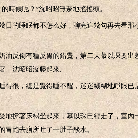
的時候呢？”沈昭昭無奈地搖搖頭。
日的睡眠都不怎么好，聊完這幾句再去看那
油反倒有種反胃的錯覺，第二天慕以琛要出
著，沈昭昭沒爬起來。
得很，總是覺得睡不醒，迷迷糊糊地睜眼已
地撐著床榻坐起來，慕以琛已經走了，室內
的胃跑去廁所吐了一肚子酸水。