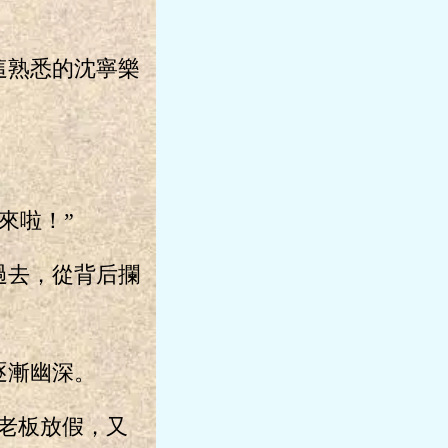
這熟悉的沈寧樂
來啦！”
過去，從背后攔
逐漸幽深。
老板放假，又