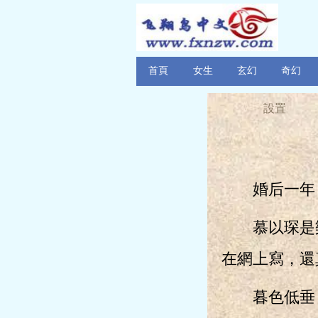
首頁
女生
玄幻
奇幻
設置
婚后一年，
慕以琛是樂
在網上寫，還
暮色低垂，