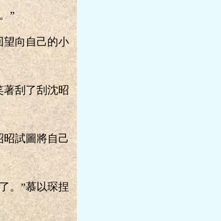
。”
回望向自己的小
笑著刮了刮沈昭
昭昭試圖將自己
了。”慕以琛捏