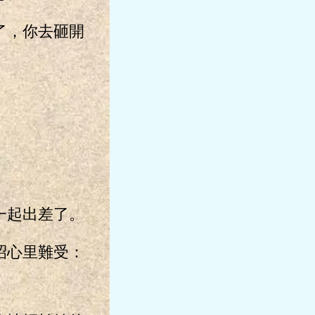
了，你去砸開
一起出差了。
昭心里難受：