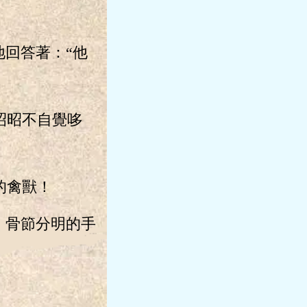
回答著：“他
昭昭不自覺哆
的禽獸！
，骨節分明的手