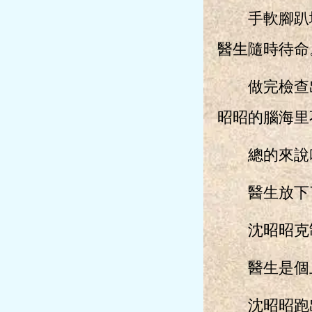
手軟腳趴地
醫生隨時待命
做完檢查出
昭昭的腦海里
總的來說叫
醫生放下了
沈昭昭克制
醫生是個上
沈昭昭跑出