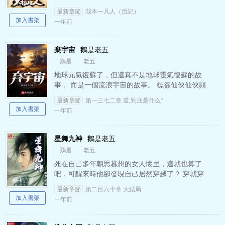
最新章節
我本一凡人（后記）
加入書架
一年前
棄宇宙
鵝是老五
鵝是
老五
地球元氣復蘇了，但這真不是地球靈氣復蘇的故
事， 而是一個流浪宇宙的故事。 標簽仙俠仙俠頻
道幻想修仙棄宇宙鵝是老五飛翔鳥
最新章節
第一三七二章 道,到底是什么?
加入書架
一年前
星舞九神
鵝是老五
鵝是
老五
死在自己多年朝思暮想的女人懷里，這就也算了
吧，可醒來時他卻發現自己居然穿越了？ 穿就穿
了吧，但隨后他又發現自己已經倒在了戰場中？
最新章節
第二百六十章 大結局
好吧，爬起來！可好不…
加入書架
一年前