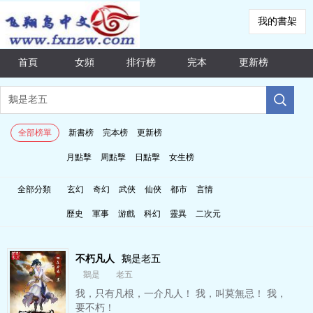
我的書架
首頁
女頻
排行榜
完本
更新榜
全部榜單
新書榜
完本榜
更新榜
月點擊
周點擊
日點擊
女生榜
全部分類
玄幻
奇幻
武俠
仙俠
都市
言情
歷史
軍事
游戲
科幻
靈異
二次元
不朽凡人
鵝是老五
鵝是
老五
我，只有凡根，一介凡人！ 我，叫莫無忌！ 我，
要不朽！