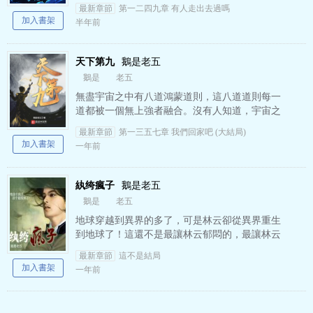
處地球第三個輪回中，丁歡不想死。
最新章節
第一二四九章 有人走出去過嗎
加入書架
半年前
天下第九
鵝是老五
鵝是
老五
無盡宇宙之中有八道鴻蒙道則，這八道道則每一
道都被一個無上強者融合。沒有人知道，宇宙之
中還有第九道道則，這一道道則破開鴻蒙，無人
最新章節
第一三五七章 我們回家吧 (大結局)
可觸。 作者自定義標簽…
加入書架
一年前
紈绔瘋子
鵝是老五
鵝是
老五
地球穿越到異界的多了，可是林云卻從異界重生
到地球了！這還不是最讓林云郁悶的，最讓林云
抓狂的是他發現自己正躺在精神病院...... vip讀者
最新章節
這不是結局
群是：67611221 …
加入書架
一年前