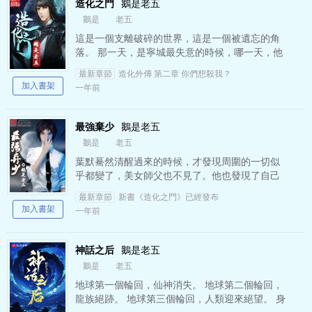
造化之門
鵝是老五
鵝是
老五
這是一個支離破碎的世界，這是一個被遺忘的角
落。 那一天，是寧城最失意的時候，哪一天，他
被硬生生的帶到了這里。 這個世界因為有了寧
最新章節
造化外傳 第二章 你們想殺我？
城，將在浩瀚星空中…
加入書架
一年前
最強棄少
鵝是老五
鵝是
老五
葉默驀然清醒過來的時候，才發現周圍的一切似
乎都變了，美女師父也不見了。他也發現了自己
成了被世家拋棄的棄子，被別人退婚的苦逼,還是
最新章節
新書《造化之門》已經發布
被女人站在講臺上拿著他…
加入書架
一年前
神話之后
鵝是老五
鵝是
老五
地球第一個輪回，仙神消失。 地球第二個輪回，
龍族絕跡。 地球第三個輪回，人類迎來絕望。 身