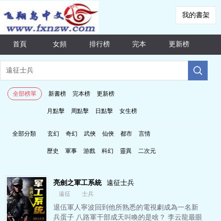
我的書架
首頁
女頻
排行榜
完本
更新榜
全部榜單
新書榜
完本榜
更新榜
月點擊
周點擊
日點擊
女生榜
全部分類
玄幻
奇幻
武俠
仙俠
都市
言情
歷史
軍事
游戲
科幻
靈異
二次元
亮劍之軍工系統
遠征士兵
遠征
士兵
退伍軍人寧波回到他所熟悉的電視劇成為一名新
兵蛋子 八路軍干部成天叫喚的是啥？ 李云龍最眼