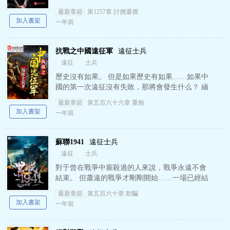
饞的是啥？ 獨立團最需要的是啥？ 裝備，裝備，
最新章節
第1257章 討價還價
還是裝備…
加入書架
一年前
抗戰之中國遠征軍
遠征士兵
遠征
士兵
歷史沒有如果。 但是如果歷史有如果……如果中
國的第一次遠征沒有失敗，那將會發生什么？ 緬
甸、中途島、瓜達爾卡納爾島、硫磺島、沖繩
最新章節
第五百六十六章 重炮
島…… 史迪威說…
加入書架
一年前
蘇聯1941
遠征士兵
遠征
士兵
對于曾在戰爭中廝殺過的人來說，戰爭永遠不會
結束。 但蕭遠的戰爭才剛剛開始……一場已經結
束的戰爭。 古德里安？ 隆美爾？ 曼施坦因？ 蘇
最新章節
第五百六十章 欺騙
聯只需…
加入書架
一年前