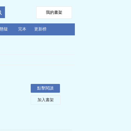
我的書架
懸疑
完本
更新榜
點擊閱讀
加入書架