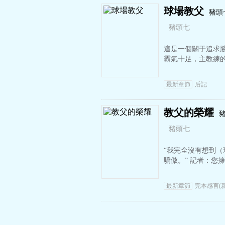
球場教父
豬頭
豬頭七
這是一個關于追求勝
霸氣十足，主教練
最新章節
后記
教父的榮耀
豬頭七
“我完全沒有想到
驕傲。” 記者：您
最新章節
完本感言(