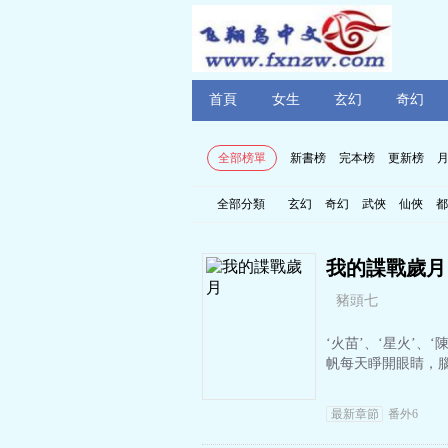
首頁
女生
玄幻
奇幻
全部榜單
新書榜
完本榜
更新榜
全部分類
玄幻
奇幻
武俠
仙俠
都
我的諜戰歲月
豬頭七
‘火苗’、‘星火’、
帆每天睜開眼睛，
最新章節
番外6