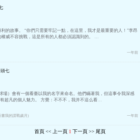
七
利的故事。 “你們只需要牢記一點，在這里，我才是最重要的人！”李昂
的權威不容挑戰，這是所有的人都必須認識到的。 …
一年前
豬頭七
（球場）會有一個看臺以我的名字來命名。他們瞞著我，但這事令我深感
擁有超凡的個人魅力。 方覺：不不不，我并不這么看…
新書我的諜戰歲月)
一年前
首頁
<< 上一頁
1
下一頁 >>
尾頁