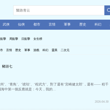
武俠
仙俠
都市
言情
軍事
歷史
科幻
月點擊
周點擊
日點擊
女生榜
市
言情
歷史
軍事
游戲
科幻
靈異
二次元
豬頭七
‘陳州’、‘青鳥’、‘琥珀’、‘程武方’、對了還有‘宮崎健太郎’，還有—— 程千
腦海中第一個反應就是：今天，我的…
2026-04-30