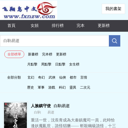
我的書架
首頁
女頻
排行榜
完本
更新榜
全部榜單
新書榜
完本榜
更新榜
月點擊
周點擊
日點擊
女生榜
全部分類
玄幻
奇幻
武俠
仙俠
都市
言情
歷史
軍事
游戲
科幻
靈異
二次元
人族鎮守使
白駒易逝
白駒
易逝
重活一世，沈長青成為大秦鎮魔司一員，此時恰
逢妖魔亂世，詭怪猖獗—— 斬殺幽級詭怪，十三