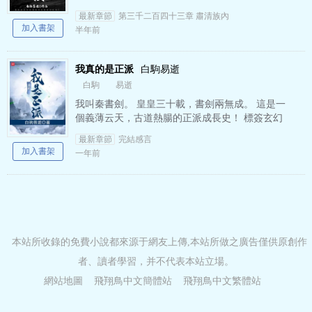
太保橫練功提升至圓滿！ 斬殺怨級詭怪，純陽功
最新章節
第三千二百四十三章 肅清族內
提升至圓滿！ …
加入書架
半年前
我真的是正派
白駒易逝
白駒
易逝
我叫秦書劍。 皇皇三十載，書劍兩無成。 這是一
個義薄云天，古道熱腸的正派成長史！ 標簽玄幻
玄幻頻道異世大陸我真的是正派白駒易逝飛翔鳥
最新章節
完結感言
中文
加入書架
一年前
本站所收錄的免費小說都來源于網友上傳,本站所做之廣告僅供原創作
者、讀者學習，并不代表本站立場。
網站地圖
飛翔鳥中文簡體站
飛翔鳥中文繁體站