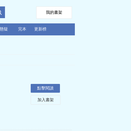
我的書架
懸疑
完本
更新榜
點擊閱讀
加入書架