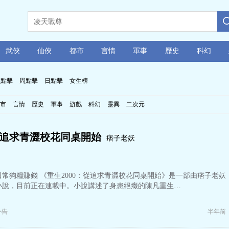
武俠
仙俠
都市
言情
軍事
歷史
科幻
月點擊
周點擊
日點擊
女生榜
市
言情
歷史
軍事
游戲
科幻
靈異
二次元
：從追求青澀校花同桌開始
痞子老妖
常狗糧賺錢 《重生2000：從追求青澀校花同桌開始》是一部由痞子老妖
小說，目前正在連載中。小說講述了身患絕癥的陳凡重生…
訃告
半年前