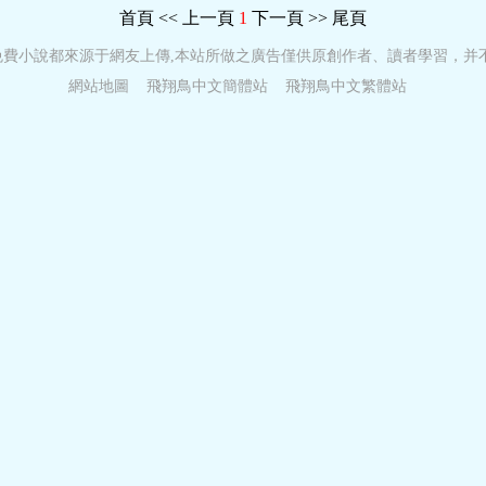
首頁
<< 上一頁
1
下一頁 >>
尾頁
免費小說都來源于網友上傳,本站所做之廣告僅供原創作者、讀者學習，并
網站地圖
飛翔鳥中文簡體站
飛翔鳥中文繁體站