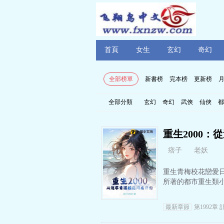
首頁
女生
玄幻
奇幻
全部榜單
新書榜
完本榜
更新榜
全部分類
玄幻
奇幻
武俠
仙俠
都
重生2000
痞子
老妖
重生青梅校花戀愛日
所著的都市重生類
最新章節
第1992章 