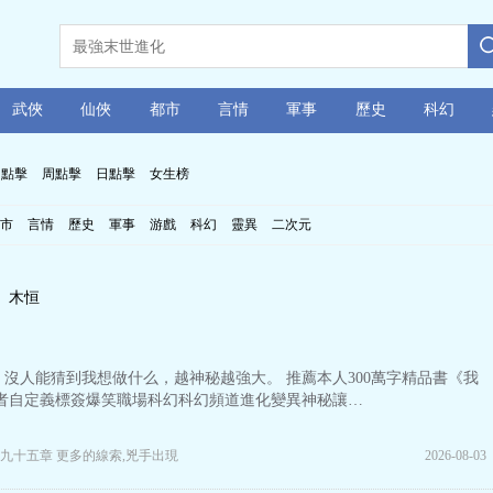
武俠
仙俠
都市
言情
軍事
歷史
科幻
月點擊
周點擊
日點擊
女生榜
市
言情
歷史
軍事
游戲
科幻
靈異
二次元
木恒
沒人能猜到我想做什么，越神秘越強大。 推薦本人300萬字精品書《我
作者自定義標簽爆笑職場科幻科幻頻道進化變異神秘讓…
九十五章 更多的線索,兇手出現
2026-08-03