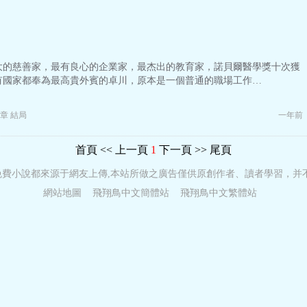
大的慈善家，最有良心的企業家，最杰出的教育家，諾貝爾醫學獎十次獲
有國家都奉為最高貴外賓的卓川，原本是一個普通的職場工作…
章 結局
一年前
首頁
<< 上一頁
1
下一頁 >>
尾頁
免費小說都來源于網友上傳,本站所做之廣告僅供原創作者、讀者學習，并
網站地圖
飛翔鳥中文簡體站
飛翔鳥中文繁體站