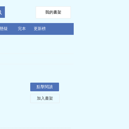
我的書架
懸疑
完本
更新榜
點擊閱讀
加入書架