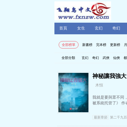
首頁
女生
玄幻
奇幻
全部榜單
新書榜
完本榜
更新榜
全部分類
玄幻
奇幻
武俠
仙俠
都
神秘讓我強大
木恒
我就是要與眾不同，
被系統托管了》 
最新章節
第二千九百