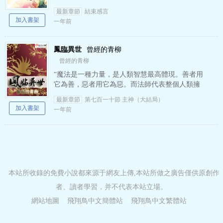
他的名字叫句芒…… 一次偶然的車禍，一塊古怪
最新章節
結束感言
的花盆殘片，…
加入書架
一年前
鳳臨異世
曾經的青柳
曾經的青柳
“魔法是一種力量，是人類智慧最高體現。善者用
它為善，惡者用它為惡。而法師代表整個人類擁
有它，并以生命捍衛它的傳承和威嚴！” “魔法是
最新章節
第七百一十節 主神（大結局）
發現，是探索，是…
加入書架
一年前
本站所收錄的免費小說都來源于網友上傳,本站所做之廣告僅供原創作
者、讀者學習，并不代表本站立場。
網站地圖
飛翔鳥中文簡體站
飛翔鳥中文繁體站