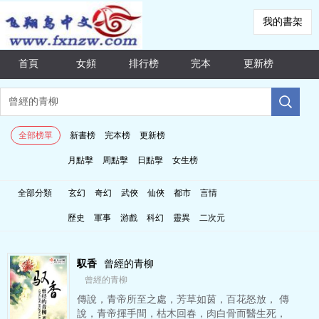
我的書架
首頁
女頻
排行榜
完本
更新榜
全部榜單
新書榜
完本榜
更新榜
月點擊
周點擊
日點擊
女生榜
全部分類
玄幻
奇幻
武俠
仙俠
都市
言情
歷史
軍事
游戲
科幻
靈異
二次元
馭香
曾經的青柳
曾經的青柳
傳說，青帝所至之處，芳草如茵，百花怒放， 傳
說，青帝揮手間，枯木回春，肉白骨而醫生死，