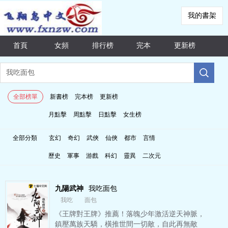
我的書架
首頁
女頻
排行榜
完本
更新榜
全部榜單
新書榜
完本榜
更新榜
月點擊
周點擊
日點擊
女生榜
全部分類
玄幻
奇幻
武俠
仙俠
都市
言情
歷史
軍事
游戲
科幻
靈異
二次元
九陽武神
我吃面包
我吃
面包
《王牌對王牌》推薦！落魄少年激活逆天神脈，
鎮壓萬族天驕，橫推世間一切敵，自此再無敵