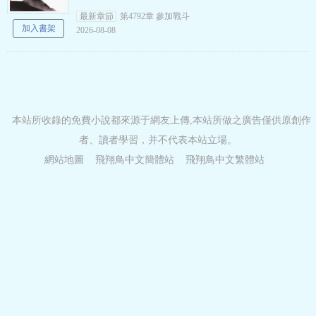
手！ 小說標簽玄幻奇幻玄幻奇幻我吃面包飛翔鳥
最新章節
第4792章 參加戰斗
小說九陽武神葉云飛
加入書架
2026-08-08
本站所收錄的免費小說都來源于網友上傳,本站所做之廣告僅供原創作
者、讀者學習，并不代表本站立場。
網站地圖
飛翔鳥中文簡體站
飛翔鳥中文繁體站