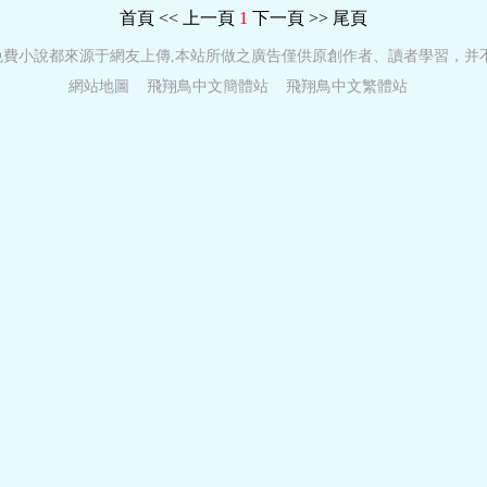
首頁
<< 上一頁
1
下一頁 >>
尾頁
免費小說都來源于網友上傳,本站所做之廣告僅供原創作者、讀者學習，并
網站地圖
飛翔鳥中文簡體站
飛翔鳥中文繁體站