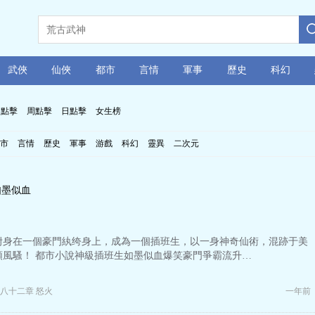
武俠
仙俠
都市
言情
軍事
歷史
科幻
月點擊
周點擊
日點擊
女生榜
市
言情
歷史
軍事
游戲
科幻
靈異
二次元
如墨似血
附身在一個豪門紈绔身上，成為一個插班生，以一身神奇仙術，混跡于美
領風騷！ 都市小說神級插班生如墨似血爆笑豪門爭霸流升…
八十二章 怒火
一年前