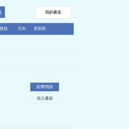
我的書架
懸疑
完本
更新榜
點擊閱讀
加入書架