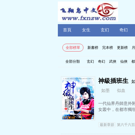
首頁
女生
玄幻
奇幻
全部榜單
新書榜
完本榜
更新榜
全部分類
玄幻
奇幻
武俠
仙俠
都
神級插班生
如墨
似血
一代仙界丹師意外
女叢中，在都市獨
最新章節
第六千六百