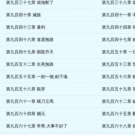
第九百三十七章 就地斬了
第九百三十八章 
第九百四十章 滅族
第九百四十一章 
第九百四十三章 暴利
第九百四十四章 
第九百四十六章 進退無路
第九百四十七章 
第九百四十九章 困龍升天
第九百五十章 一
第九百五十二章 生死無路
第九百五十三章 
第九百五十五章 一劍一個,劍下魂
第九百五十六章 
第九百五十八章 殺穿
第九百五十九章 
第九百六十一章 橫刀立馬
第九百六十二章 
第九百六十四章 撼元
第九百六十五章 
第九百六十七章 帝尊,大事不好了
第九百六十八章 