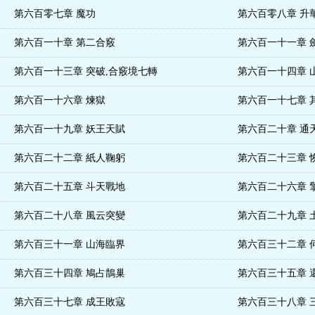
第六百零七章 魔功
第六百零八章 升
第六百一十章 第二合竅
第六百一十一章 
第六百一十三章 突破,合竅境七轉
第六百一十四章 
第六百一十六章 煉獄
第六百一十七章 
第六百一十九章 妖王天賦
第六百二十章 通
第六百二十二章 紙人鞠躬
第六百二十三章 
第六百二十五章 斗天戰地
第六百二十六章 
第六百二十八章 風云突變
第六百二十九章 
第六百三十一章 山海臨界
第六百三十二章 
第六百三十四章 鳩占鵲巢
第六百三十五章 
第六百三十七章 成王敗寇
第六百三十八章 