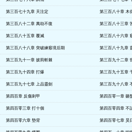
第三百七十九章 天注定
第三百八十章 木
第三百八十二章 萬劫不復
第三百八十三章 
第三百八十五章 覆滅
第三百八十六章 
第三百八十八章 突破練竅境后期
第三百八十九章 
第三百九十一章 披荊斬棘
第三百九十二章 
第三百九十四章 打爆
第三百九十五章 
第三百九十七章 上品靈劍
第三百九十八章 
第四百章 反傷刺甲
第四百零一章 砸
第四百零三章 打十個
第四百零四章 不
第四百零六章 墊背
第四百零七章 昊