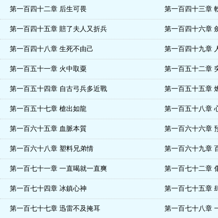
第一百四十二章 后生可畏
第一百四十三章 
第一百四十五章 賠了夫人又折兵
第一百四十六章 
第一百四十八章 生死不由己
第一百四十九章 
第一百五十一章 火中取粟
第一百五十二章 
第一百五十四章 自古弓兵多近戰
第一百五十五章 
第一百五十七章 槍出如龍
第一百五十八章 
第一百六十五章 血脈本質
第一百六十六章 
第一百六十八章 塑料兄弟情
第一百六十九章 
第一百七十一章 一直喝就一直爽
第一百七十二章 
第一百七十四章 冰鎮心神
第一百七十五章 
第一百七十七章 迅雷不及掩耳
第一百七十八章 