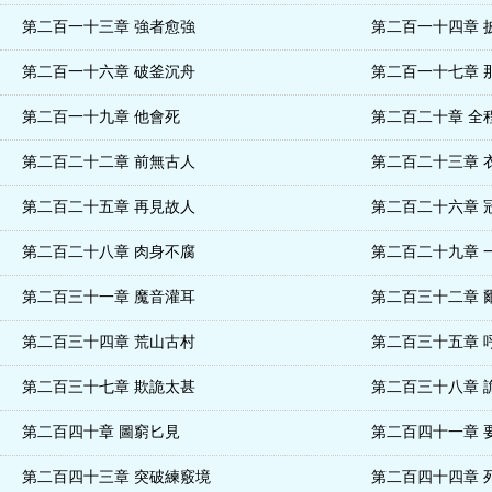
第二百一十三章 強者愈強
第二百一十四章 
第二百一十六章 破釜沉舟
第二百一十七章 
第二百一十九章 他會死
第二百二十章 全
第二百二十二章 前無古人
第二百二十三章 
第二百二十五章 再見故人
第二百二十六章 
第二百二十八章 肉身不腐
第二百二十九章 
第二百三十一章 魔音灌耳
第二百三十二章 
第二百三十四章 荒山古村
第二百三十五章 
第二百三十七章 欺詭太甚
第二百三十八章 
第二百四十章 圖窮匕見
第二百四十一章 
第二百四十三章 突破練竅境
第二百四十四章 