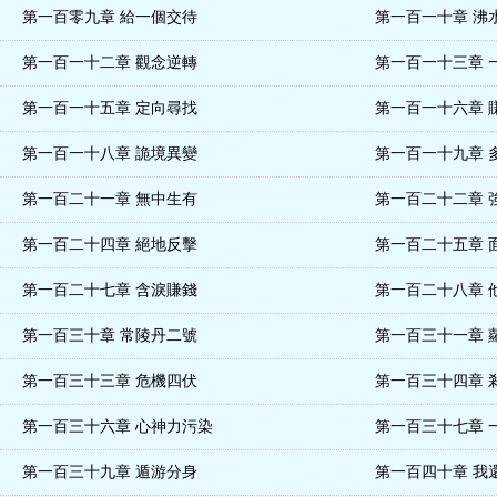
第一百零九章 給一個交待
第一百一十章 沸
第一百一十二章 觀念逆轉
第一百一十三章 
第一百一十五章 定向尋找
第一百一十六章 
第一百一十八章 詭境異變
第一百一十九章 
第一百二十一章 無中生有
第一百二十二章 
第一百二十四章 絕地反擊
第一百二十五章 
第一百二十七章 含淚賺錢
第一百二十八章 
第一百三十章 常陵丹二號
第一百三十一章 
第一百三十三章 危機四伏
第一百三十四章 
第一百三十六章 心神力污染
第一百三十七章 
第一百三十九章 遁游分身
第一百四十章 我