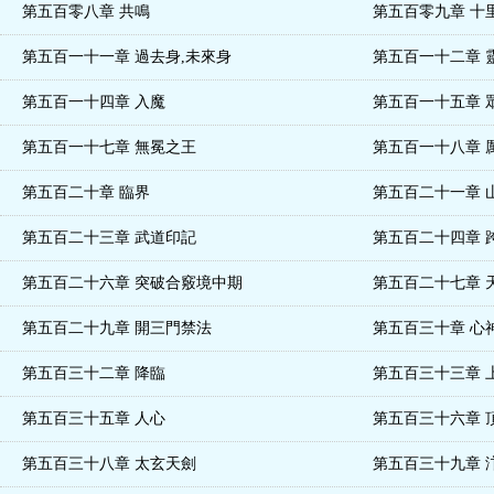
第五百零八章 共鳴
第五百零九章 十
第五百一十一章 過去身,未來身
第五百一十二章 
第五百一十四章 入魔
第五百一十五章 
第五百一十七章 無冕之王
第五百一十八章 
第五百二十章 臨界
第五百二十一章 
第五百二十三章 武道印記
第五百二十四章 
第五百二十六章 突破合竅境中期
第五百二十七章 
第五百二十九章 開三門禁法
第五百三十章 心
第五百三十二章 降臨
第五百三十三章 
第五百三十五章 人心
第五百三十六章 
第五百三十八章 太玄天劍
第五百三十九章 