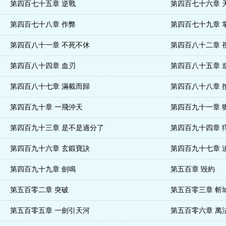
第四百七十五章 逆戰
第四百七十六章 
第四百七十八章 作弊
第四百七十九章 
第四百八十一章 不死不休
第四百八十二章 
第四百八十四章 血刃
第四百八十五章 
第四百八十七章 滿載而歸
第四百八十八章 
第四百九十章 一飛沖天
第四百九十一章 
第四百九十三章 是不是過分了
第四百九十四章 
第四百九十六章 玄鍛寶訣
第四百九十七章 
第四百九十九章 劍鳴
第五百章 毀約
第五百零二章 突破
第五百零三章 斬
第五百零五章 一劍引天河
第五百零六章 萬