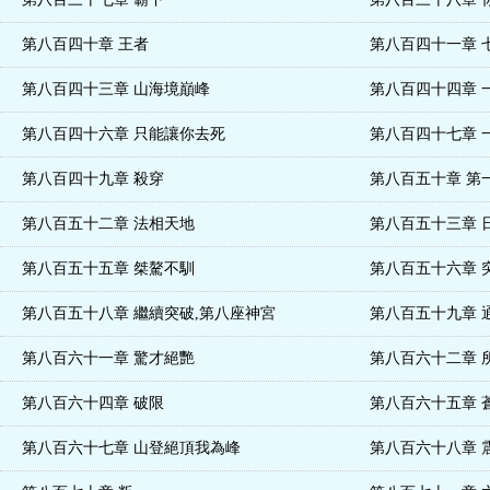
第八百四十章 王者
第八百四十一章 
第八百四十三章 山海境巔峰
第八百四十四章 
第八百四十六章 只能讓你去死
第八百四十七章 
第八百四十九章 殺穿
第八百五十章 第
第八百五十二章 法相天地
第八百五十三章 
第八百五十五章 桀驁不馴
第八百五十六章 
第八百五十八章 繼續突破,第八座神宮
第八百五十九章 
第八百六十一章 驚才絕艷
第八百六十二章 
第八百六十四章 破限
第八百六十五章 
第八百六十七章 山登絕頂我為峰
第八百六十八章 