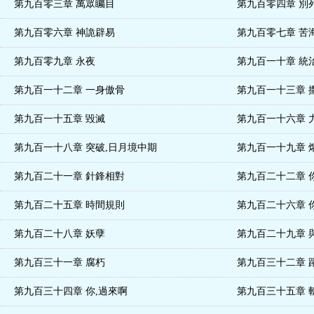
第九百零三章 萬眾矚目
第九百零四章 別
第九百零六章 神詭辟易
第九百零七章 苦
第九百零九章 永夜
第九百一十章 統
第九百一十二章 一身傲骨
第九百一十三章 
第九百一十五章 毀滅
第九百一十六章 
第九百一十八章 突破,日月境中期
第九百一十九章 
第九百二十一章 針鋒相對
第九百二十二章 
第九百二十五章 時間規則
第九百二十六章 
第九百二十八章 妖孽
第九百二十九章 
第九百三十一章 腐朽
第九百三十二章 
第九百三十四章 你,過來啊
第九百三十五章 