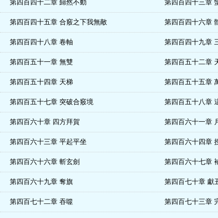
第四百四十二章 巋然不動
第四百四十三章 
第四百四十五章 合竅之下我無敵
第四百四十六章 
第四百四十八章 卷軸
第四百四十九章 
第四百五十一章 無雙
第四百五十二章 
第四百五十四章 天梯
第四百五十五章 
第四百五十七章 突破合竅境
第四百五十八章 
第四百六十章 四方拜賀
第四百六十一章 
第四百六十三章 平起平坐
第四百六十四章 
第四百六十六章 斬玄劍
第四百六十七章 
第四百六十九章 奪旗
第四百七十章 獻
第四百七十二章 吞噬
第四百七十三章 