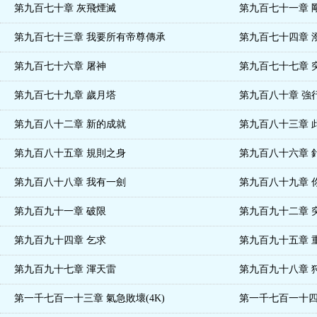
第九百七十章 灰飛煙滅
第九百七十一章 
第九百七十三章 我要所有帝尊傳承
第九百七十四章 
第九百七十六章 屠神
第九百七十七章 
第九百七十九章 歲月塔
第九百八十章 強
第九百八十二章 新的成就
第九百八十三章 
第九百八十五章 規則之身
第九百八十六章 
第九百八十八章 我有一劍
第九百八十九章 
第九百九十一章 破限
第九百九十二章 
第九百九十四章 乞求
第九百九十五章 
第九百九十七章 渾天雷
第九百九十八章 
第一千七百一十三章 氣急敗壞(4K)
第一千七百一十四章