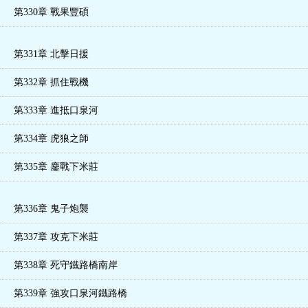
第330章 戰果豐碩
第331章 北擊日援
第332章 抓住戰機
第333章 進抵口泉河
第334章 虎狼之師
第335章 鏖戰下米莊
第336章 鬼子炮襲
第337章 攻克下米莊
第338章 死守鐵路橋南岸
第339章 強攻口泉河鐵路橋