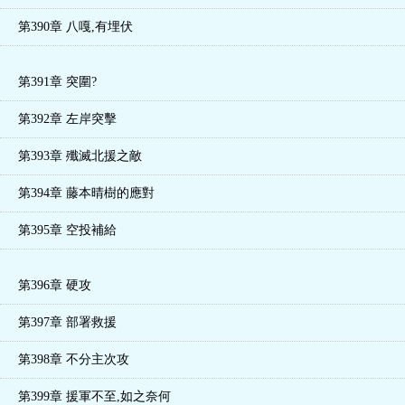
第390章 八嘎,有埋伏
第391章 突圍?
第392章 左岸突擊
第393章 殲滅北援之敵
第394章 藤本晴樹的應對
第395章 空投補給
第396章 硬攻
第397章 部署救援
第398章 不分主次攻
第399章 援軍不至,如之奈何