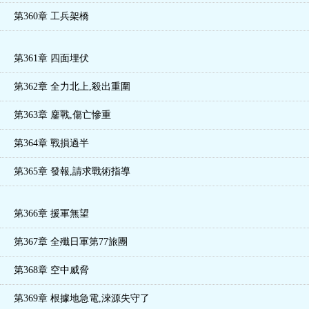
第360章 工兵架橋
第361章 四面埋伏
第362章 全力北上,殺出重圍
第363章 鏖戰,傷亡慘重
第364章 戰損過半
第365章 發報,請求戰術指導
第366章 援軍無望
第367章 全殲日軍第77旅團
第368章 空中威脅
第369章 根據地急電,淶源失守了