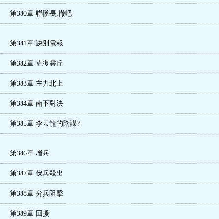
第380章 聯隊長,撤吧
第381章 訣別電報
第382章 克復靈丘
第383章 主力北上
第384章 南下對決
第385章 李云龍的陰謀?
第386章 增兵
第387章 伏兵殺出
第388章 分兵阻擊
第389章 回援