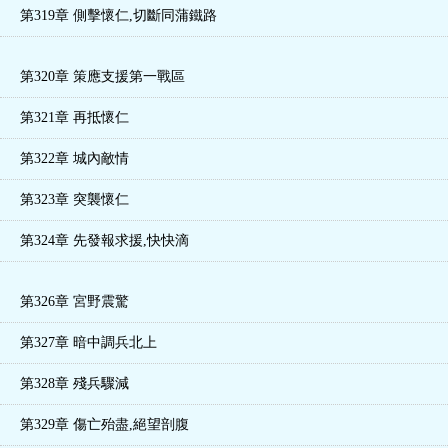
第319章 側擊懷仁,切斷同蒲鐵路
第320章 策應支援第一戰區
第321章 再抵懷仁
第322章 城內敵情
第323章 突襲懷仁
第324章 先發報求援,快快滴
第326章 宮野震驚
第327章 暗中調兵北上
第328章 殘兵驟減
第329章 傷亡殆盡,絕望剖腹