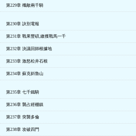
第229章 殲敵兩千騎
第230章 訣別電報
第231章 戰果豐碩,繳獲戰馬一千
第232章 決議回師根據地
第233章 激怒松井石根
第234章 蘇克斜魯山
第235章 七千鐵騎
第236章 襲占經棚鎮
第237章 突襲多倫
第238章 攻破四門