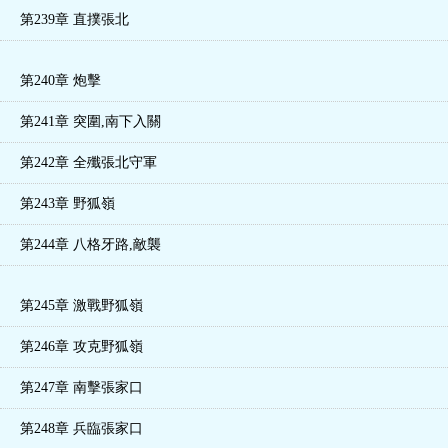
第239章 直撲張北
第240章 炮擊
第241章 突圍,南下入關
第242章 全殲張北守軍
第243章 野狐嶺
第244章 八格牙路,敵襲
第245章 激戰野狐嶺
第246章 攻克野狐嶺
第247章 南擊張家口
第248章 兵臨張家口