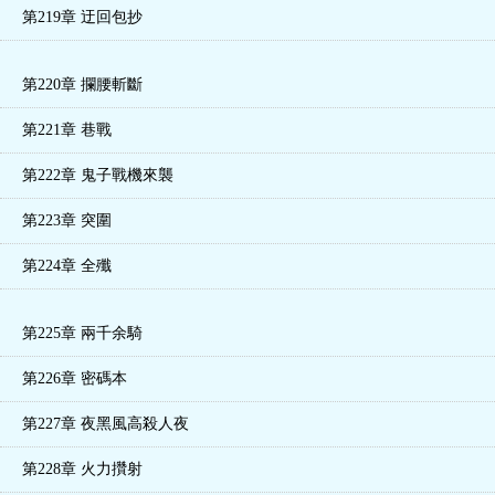
第219章 迂回包抄
第220章 攔腰斬斷
第221章 巷戰
第222章 鬼子戰機來襲
第223章 突圍
第224章 全殲
第225章 兩千余騎
第226章 密碼本
第227章 夜黑風高殺人夜
第228章 火力攢射