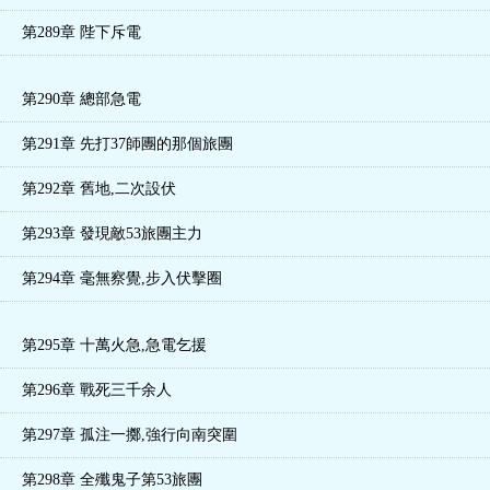
第289章 陛下斥電
第290章 總部急電
第291章 先打37師團的那個旅團
第292章 舊地,二次設伏
第293章 發現敵53旅團主力
第294章 毫無察覺,步入伏擊圈
第295章 十萬火急,急電乞援
第296章 戰死三千余人
第297章 孤注一擲,強行向南突圍
第298章 全殲鬼子第53旅團