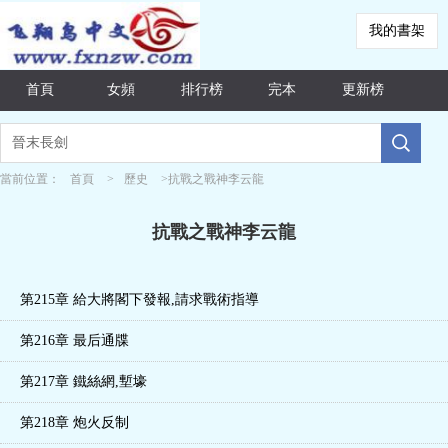
我的書架
首頁
女頻
排行榜
完本
更新榜
當前位置：
首頁
>
歷史
>
抗戰之戰神李云龍
抗戰之戰神李云龍
第215章 給大將閣下發報,請求戰術指導
第216章 最后通牒
第217章 鐵絲網,塹壕
第218章 炮火反制