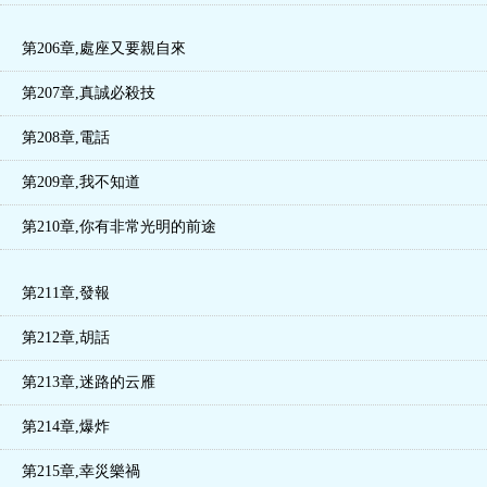
第206章,處座又要親自來
第207章,真誠必殺技
第208章,電話
第209章,我不知道
第210章,你有非常光明的前途
第211章,發報
第212章,胡話
第213章,迷路的云雁
第214章,爆炸
第215章,幸災樂禍