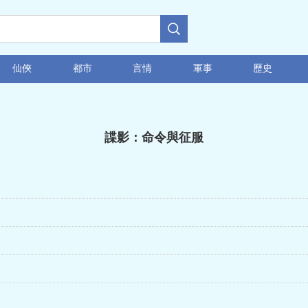
仙俠
都市
言情
軍事
歷史
諜影：命令與征服