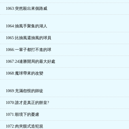
1063:突然殺出來個路威
1064:抽風手聚集的湖人
1065:比抽風還抽風的球員
1066:一輩子都打不進的球
1067:24連勝開局的最大好處
1068:魔球帶來的改變
1069:充滿怨恨的師徒
1070:誰才是真正的餅皇?
1071:順境下的憂慮
1072:肉夾饃式造犯規