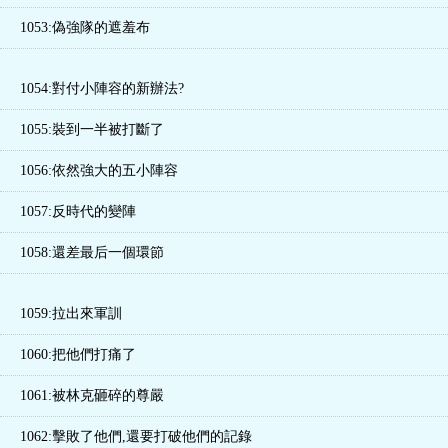
1053:偽強隊的遮羞布
1054:對付小陣容的新辦法?
1055:裝到一半被打斷了
1056:依然強大的五小陣容
1057:反時代的變陣
1058:還差最后一個環節
1059:拉出來軍訓
1060:把他們打痛了
1061:被林克砸碎的尊嚴
1062:擊敗了他們,還要打破他們的記錄