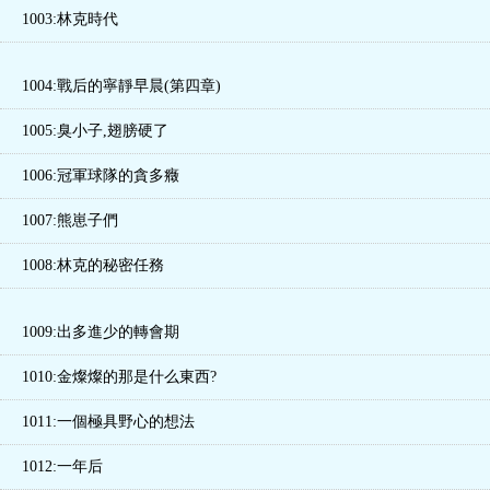
1003:林克時代
1004:戰后的寧靜早晨(第四章)
1005:臭小子,翅膀硬了
1006:冠軍球隊的貪多癥
1007:熊崽子們
1008:林克的秘密任務
1009:出多進少的轉會期
1010:金燦燦的那是什么東西?
1011:一個極具野心的想法
1012:一年后