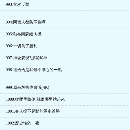
993:首次反擊
994:兩個人都防不住啊
995:勒布朗牌絞肉機
996:一切為了勝利
997:神級表現?那就弒神
998:這恰恰是我最不擔心的一點
999:原來灰熊也會慌(4K)
1000:從哪里跌倒,就從哪里站起來
1001:令人提不起勁的隊史首勝
1002:歷史性的一夜