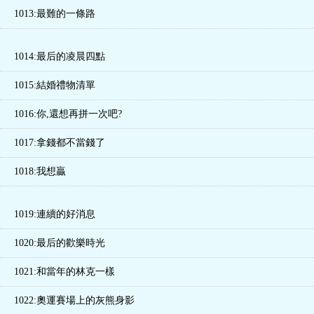
1013:最難的一條路
1014:最后的凌晨四點
1015:結婚禮物清單
1016:你,還想再拼一次吧?
1017:拿錢都不當錢了
1018:我想贏
1019:連續的好消息
1020:最后的歡樂時光
1021:和當年的林克一樣
1022:奧運賽場上的灰熊身影