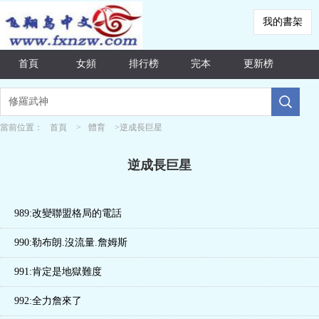
我的書架
首頁
女頻
排行榜
完本
更新榜
當前位置：
首頁
>
體育
>
逆成長巨星
逆成長巨星
989:改變聯盟格局的電話
990:勒布朗.沒流量.詹姆斯
991:肯定是地獄難度
992:全力詹來了