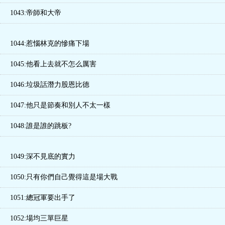
1043:帝師和大帝
1044:惹惱林克的慘痛下場
1045:他看上去就不怎么厲害
1046:垃圾話潛力股恩比德
1047:他只是節奏和別人不太一樣
1048:誰是誰的跳板?
1049:深不見底的實力
1050:只有你們自己覺得這是場大戰
1051:總冠軍要出手了
1052:場均三單巨星